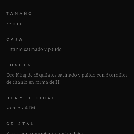
TAMAÑO
42 mm
CAJA
Titanio satinado y pulido
LUNETA
Oro King de 18 quilates satinado y pulido con 6 tornillos
de titanio en forma de H
HERMETICIDAD
50 m o 5 ATM
CRISTAL
Zafiro con tratamiento antirreflejos