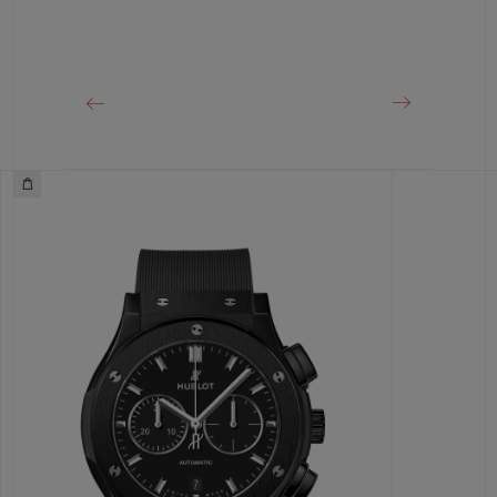
CIERRE
Cierre de hebilla desplegable de oro King de 18 quilates
y acero inoxidable