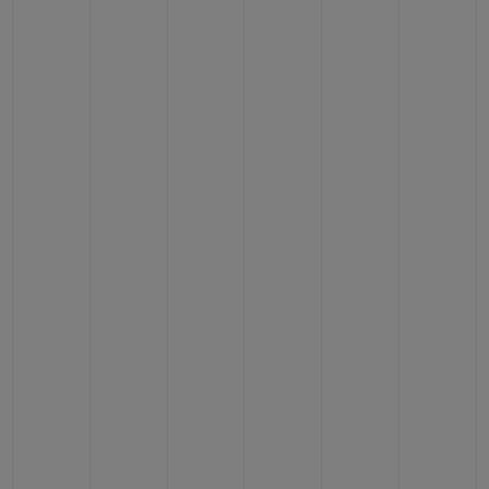
BIG BANG
BIG BANG
SPIRIT OF BIG
SUMMER MULTI-
PEACH CERAMIC
ESSENTIAL T
COLORED CERAMIC
EXCLUSIV
ONLINE
SERVICIOS EXCLUSIVOS
GARANTÍA 5+5
HUBLOTISTA Y GARANTÍA AMPLIADA
ENTREGA PREVISTA
DEVOLUCIONES Y ENVÍOS GRATUITOS
PAGO SEGURO
ESTUCHE DE REGALO