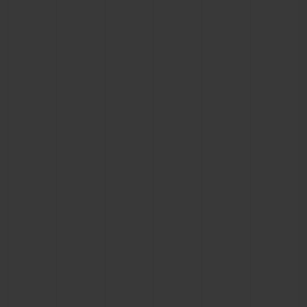
BIG BANG
BIG BANG
SPIRIT OF BIG
SUMMER MULTI-
PEACH CERAMIC
ESSENTIAL T
COLORED CERAMIC
EXCLUSIVITÉ
LIGNE
SERVICES EXCLUSIFS
GARANTIE 5+5
HUBLOTISTA ET EXTENSION DE GARANTIE
DÉLAI DE LIVRAISON
LIVRAISON ET RETOURS GRATUITS
PAIEMENT SÉCURISÉ
POCHETTE CADEAU