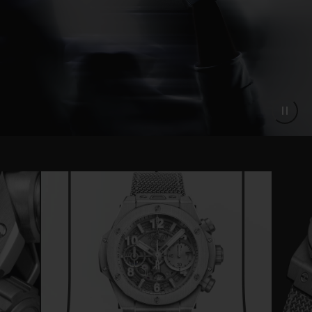
Grâce à la légèreté de ce métal, la montre
s’avère particulièrement confortable à
porter.
Reconnaissable en un coup d’oeil grâce à
son allure monochrome gris métal, la Big
Bang Unico Essential Grey ne sera produite
qu’en 200 exemplaires. Cette édition limitée
est disponible uniquement en ligne sur le
site hublot.com et ne sera pas proposée en
boutique.