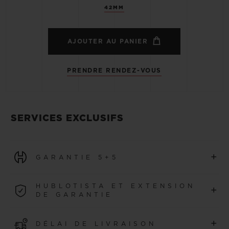
42MM
AJOUTER AU PANIER
PRENDRE RENDEZ-VOUS
SERVICES EXCLUSIFS
+
GARANTIE 5+5
Toutes les montres achetées à partir du 1er janvier 2026
HUBLOTISTA ET EXTENSION
+
bénéficient d’une garantie internationale de 5 ans.
DE GARANTIE
EN SAVOIR PLUS
Rejoignez notre communauté pour prolonger la garantie
+
DÉLAI DE LIVRAISON
de votre montre avec 5 ans supplémentaires (voir