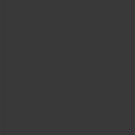
BIG BANG
BIG BANG
SPIRIT OF BIG
SUMMER MULTI-
PEACH CERAMIC
ESSENTIAL T
COLORED CERAMIC
EXCLUSIVITÉ
LIGNE
SERVICES EXCLUSIFS
GARANTIE 5+5
HUBLOTISTA ET EXTENSION DE GARANTIE
DÉLAI DE LIVRAISON
LIVRAISON ET RETOURS GRATUITS
PAIEMENT SÉCURISÉ
POCHETTE CADEAU