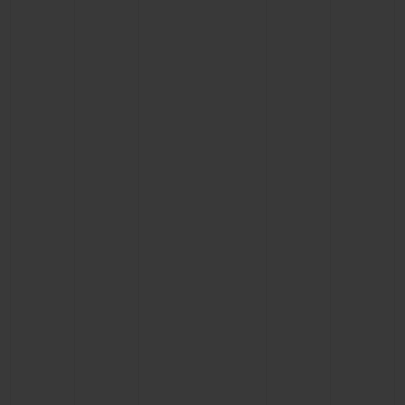
BIG BANG
BIG BANG
SPIRIT OF BIG
SUMMER MULTI-
PEACH CERAMIC
ESSENTIAL T
COLORED CERAMIC
EXCLUSIVITÉ
LIGNE
SERVICES EXCLUSIFS
GARANTIE 5+5
HUBLOTISTA ET EXTENSION DE GARANTIE
DÉLAI DE LIVRAISON
LIVRAISON ET RETOURS GRATUITS
PAIEMENT SÉCURISÉ
POCHETTE CADEAU