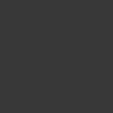
BIG BANG
BIG BANG
SPIRIT OF BIG
SUMMER MULTI-
PEACH CERAMIC
ESSENTIAL T
COLORED CERAMIC
EXCLUSIVITÉ
LIGNE
SERVICES EXCLUSIFS
GARANTIE 5+5
HUBLOTISTA ET EXTENSION DE GARANTIE
DÉLAI DE LIVRAISON
LIVRAISON ET RETOURS GRATUITS
PAIEMENT SÉCURISÉ
POCHETTE CADEAU