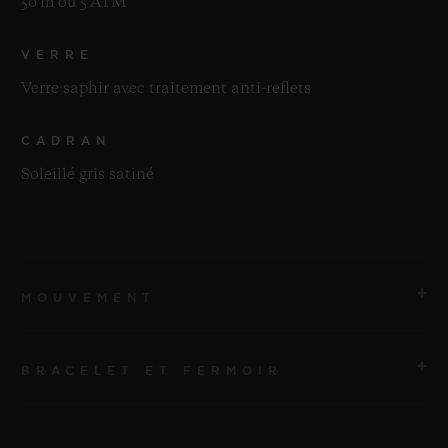
50 m ou 5 ATM
VERRE
Verre saphir avec traitement anti-reflets
CADRAN
Soleillé gris satiné
MOUVEMENT
BRACELET ET FERMOIR
MOUVEMENT
HUB1110 Mouvement à remontage automatique