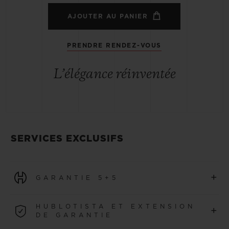
AJOUTER AU PANIER
PRENDRE RENDEZ-VOUS
L’élégance réinventée
SERVICES EXCLUSIFS
+
GARANTIE 5+5
Toutes les montres achetées à partir du 1er janvier 2026
HUBLOTISTA ET EXTENSION
+
bénéficient d’une garantie internationale de 5 ans.
DE GARANTIE
EN SAVOIR PLUS