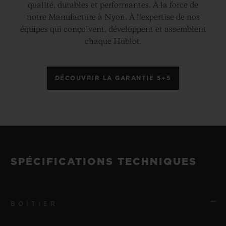
qualité, durables et performantes. À la force de
notre Manufacture à Nyon. À l’expertise de nos
équipes qui conçoivent, développent et assemblent
chaque Hublot.
DÉCOUVRIR LA GARANTIE 5+5
SPÉCIFICATIONS TECHNIQUES
BOÎTIER