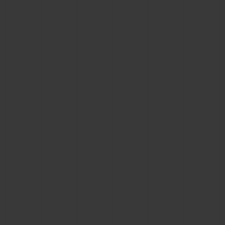
BIG BANG
BIG BANG
SPIRIT OF BIG
SUMMER MULTI-
PEACH CERAMIC
ESSENTIAL T
COLORED CERAMIC
EXCLUSIVITÉ
LIGNE
SERVICES EXCLUSIFS
GARANTIE 5+5
HUBLOTISTA ET EXTENSION DE GARANTIE
DÉLAI DE LIVRAISON
LIVRAISON ET RETOURS GRATUITS
PAIEMENT SÉCURISÉ
POCHETTE CADEAU