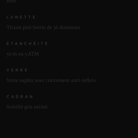
noir
LUNETTE
Titane poli Sertie de 36 diamants
ÉTANCHÉITÉ
50 m ou 5 ATM
VERRE
Verre saphir avec traitement anti-reflets
CADRAN
Soleillé gris satiné