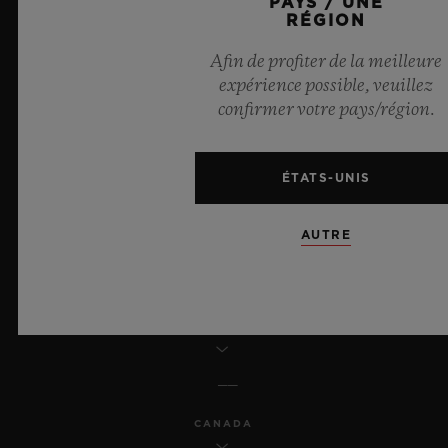
PAYS / UNE
MENTIONS LÉGALES ET CONDITIONS D'UTILISATION
RÉGION
Afin de profiter de la meilleure
CONDITIONS GÉNÉRALES DE VENTE
expérience possible, veuillez
confirmer votre pays/région.
ENGAGEMENTS ÉTHIQUES
ACCESSIBILITÉ
ÉTATS-UNIS
MSA TRANSPARENCY
AUTRE
PLAN DU SITE
FRANÇAIS
CANADA