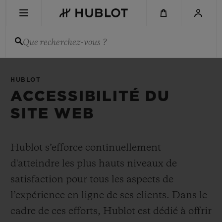
Aller
au
contenu
principal
Que recherchez-vous ?
DERNIÈRE RECHERCHE
HUBLOT
Aucune recherche récente
ACCESSIBILITÉ DU
SITE WEB
NOUVEAUTÉS
Hublot s’efforce continuellement
d'atteindre les plus hauts niveaux de
satisfaction pour tous les aspects de
l’expérience en ligne de ses clients. Dans le
cadre de ces efforts, Hublot est dédié à offrir