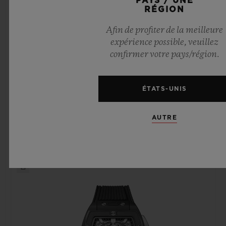
PAYS / UNE
RÉGION
Afin de profiter de la meilleure
expérience possible, veuillez
SPIRIT OF BIG BANG
SPIRIT OF BIG BANG
confirmer votre pays/région.
KING GOLD 42 MM
KING GOLD CERAMIC
42 MM
ÉTATS-UNIS
•
•
CAD 60,600
CAD 56,200
AUTRE