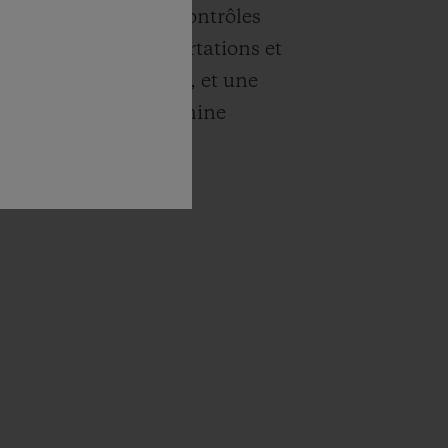
ts, notamment des contrôles
ntaux sur les importations et
ns de diamants bruts, et une
é complète depuis la mine
arché.