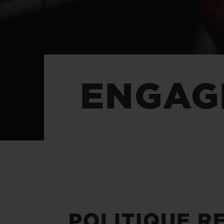
BIG BANG
SUMMER MULTI-COLORE
CERAMIC
SERVICES EXCLUSIFS
ENGAG
GARANTIE 5+5
H
NOUS
POLITIQUE R