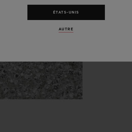
participan
ÉTATS-UNIS
gouverneme
exportatio
AUTRE
traçabilit
jusqu'au m