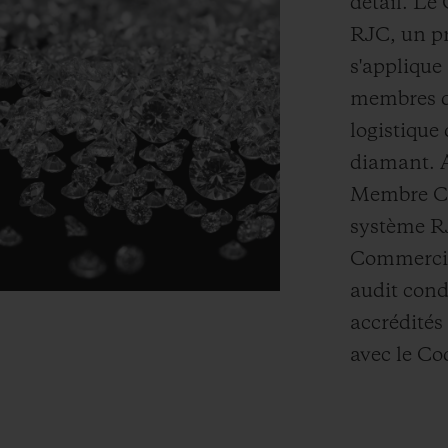
détail. Le
RJC, un pr
s'applique 
membres qu
logistique 
diamant. A
Membre Cer
système R
Commerciau
audit cond
accrédités
avec le Co