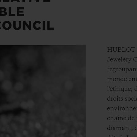
BLE
COUNCIL
HUBLOT e
Jewelery C
regroupant
monde enti
l'éthique,
droits soc
environnem
chaîne de 
diamant, 