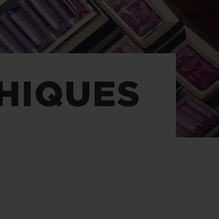
T OF BIG BANG
BIG BANG
NTIAL TAUPE
RELOADED ALL BLACK
IVITÉ EN LIGNE
HIQUES
RETOURS
PAIEMENT SÉCURISÉ
POCHETTE CADEAU
S
TROUVER UNE BOUTIQUE