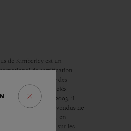
us de Kimberley est un
ternational de certification
prévenir le commerce des
de conflit" (aussi appelés
ON
du sang"). Lancé en 2003, il
urer que les diamants vendus ne
pas de conflits armés, en
es exigences strictes sur les