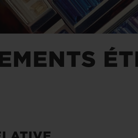
BIG BANG
SPIRI
D
PEACH CERAMIC
ESSE
EXCLUS
EMENTS ÉT
UBLOTISTA ET
DÉLAI DE LIVRAISON
LIVRAISON ET 
EXTENSION DE
GRATUIT
GARANTIE
 CONTACTER
ELATIVE