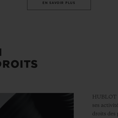
EN SAVOIR PLUS
N
DROITS
HUBLOT vei
ses activit
droits des