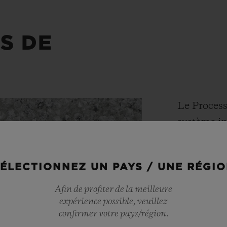
S DE
Le Process
système in
créé pour 
"diamants 
ÉLECTIONNEZ UN PAYS / UNE RÉGI
"diamants 
vise à ass
Afin de profiter de la meilleure
expérience possible, veuillez
financent 
confirmer votre pays/région.
imposant d