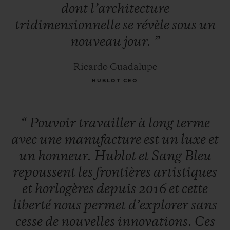
dont
l’architecture
tridimensionnelle
se
révèle
sous
un
nouveau
jour.
”
Ricardo Guadalupe
HUBLOT CEO
“
Pouvoir
travailler
à
long
terme
avec
une
manufacture
est
un
luxe
et
un
honneur.
Hublot
et
Sang
Bleu
repoussent
les
frontières
artistiques
et
horlogères
depuis
2016
et
cette
liberté
nous
permet
d’explorer
sans
cesse
de
nouvelles
innovations.
Ces