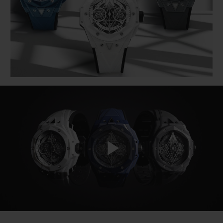
BIG BANG
BIG BANG
SPIRIT OF BIG
SUMMER MULTI-
PEACH CERAMIC
ESSENTIAL T
COLORED CERAMIC
EXCLUSIVITÉ
LIGNE
SERVICES EXCLUSIFS
GARANTIE 5+5
HUBLOTISTA ET EXTENSION DE GARANTIE
DÉLAI DE LIVRAISON
Play
LIVRAISON ET RETOURS GRATUITS
PAIEMENT SÉCURISÉ
Video
POCHETTE CADEAU