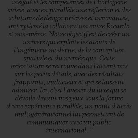
inégalé
et
les
compétences
de
l’horlogerie
suisse,
avec
en
parallèle
une
réflexion
et
des
solutions
de
design
précises
et
innovantes,
ont
rythmé
la
collaboration
entre
Ricardo
et
moi-même.
Notre
objectif
est
de
créer
un
univers
qui
exploite
les
atouts
de
l’ingénierie
moderne,
de
la
conception
spatiale
et
du
numérique.
Cette
orientation
se
retrouve
dans
l’accent
mis
sur
les
petits
détails,
avec
des
résultats
frappants,
audacieux
et
qui
se
laissent
admirer.
Ici,
c’est
l’avenir
du
luxe
qui
se
dévoile
devant
nos
yeux,
sous
la
forme
d’une
expérience
parallèle,
un
point
d’accès
multigénérationnel
lui
permettant
de
communiquer
avec
un
public
international.
”