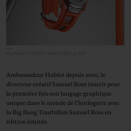
BIG BANG
BIG BANG
SPIRIT OF BIG
SUMMER MULTI-
PEACH CERAMIC
ESSENTIAL T
COLORED CERAMIC
EXCLUSIVITÉ
LIGNE
SERVICES EXCLUSIFS
Big Bang Tourbillon Samuel Ross 45 mm
GARANTIE 5+5
HUBLOTISTA ET EXTENSION DE GARANTIE
Ambassadeur Hublot depuis 2020, le
directeur créatif Samuel Ross inscrit pour
DÉLAI DE LIVRAISON
la première fois son langage graphique
LIVRAISON ET RETOURS GRATUITS
unique dans le monde de l’horlogerie avec
la Big Bang Tourbillon Samuel Ross en
PAIEMENT SÉCURISÉ
édition limitée.
POCHETTE CADEAU