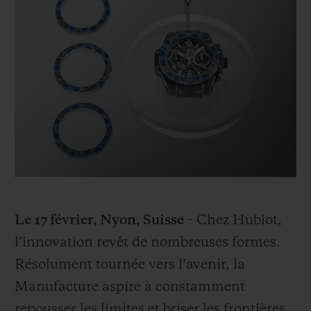
BIG BANG
BIG BANG
SPIRIT OF BIG
SUMMER MULTI-
PEACH CERAMIC
ESSENTIAL T
COLORED CERAMIC
EXCLUSIVITÉ
LIGNE
SERVICES EXCLUSIFS
GARANTIE 5+5
HUBLOTISTA ET EXTENSION DE GARANTIE
DÉLAI DE LIVRAISON
Le 17 février, Nyon, Suisse
– Chez Hublot,
LIVRAISON ET RETOURS GRATUITS
l’innovation revêt de nombreuses formes.
Résolument tournée vers l’avenir, la
PAIEMENT SÉCURISÉ
Manufacture aspire à constamment
repousser les limites et briser les frontières
POCHETTE CADEAU