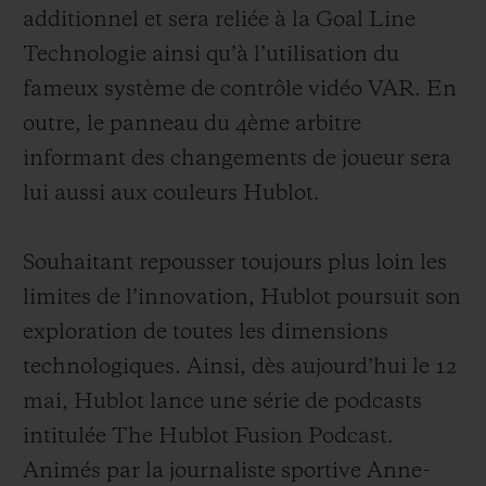
développés pour la Big Bang e, une offre
additionnel et sera reliée à la Goal Line
non compatible avec les autres montres
Technologie ainsi qu’à l’utilisation du
connectées existantes sur le marché. De
fameux système de contrôle vidéo VAR. En
plus, outre le magnifique bracelet en
outre, le panneau du 4ème arbitre
caoutchouc avec fermoir en titane à boucle
informant des changements de joueur sera
déployante qui est livré d’office, les fans
lui aussi aux couleurs Hublot.
auront la possibilité d’acheter d’autres
bracelets aux couleurs de leurs équipes
Souhaitant repousser toujours plus loin les
préférées. Ceux-ci seront facilement
limites de l’innovation, Hublot
poursuit son
interchangeables grâce au fameux système
exploration de toutes les dimensions
One Click développé par Hublot.
technologiques. Ainsi, dès aujourd’hui le 12
mai, Hublot lance une série de podcasts
intitulée The Hublot Fusion Podcast.
Animés par la journaliste sportive Anne-