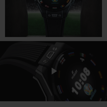
BIG BANG
BIG BANG
SPIRIT OF BIG
SUMMER MULTI-
PEACH CERAMIC
ESSENTIAL T
COLORED CERAMIC
EXCLUSIVITÉ
LIGNE
SERVICES EXCLUSIFS
GARANTIE 5+5
HUBLOTISTA ET EXTENSION DE GARANTIE
DÉLAI DE LIVRAISON
Play
LIVRAISON ET RETOURS GRATUITS
PAIEMENT SÉCURISÉ
Video
POCHETTE CADEAU