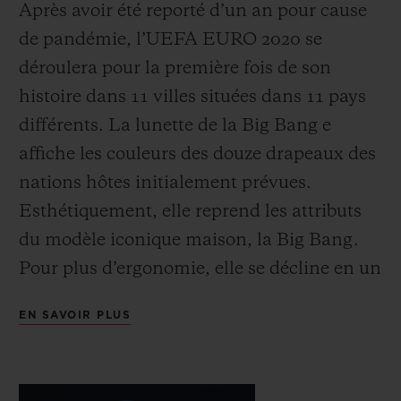
Après avoir été reporté d’un an pour cause
de pandémie, l’UEFA EURO 2020 se
déroulera pour la première fois de son
histoire dans 11 villes situées dans 11
pays
différents. La lunette de la Big Bang e
affiche les couleurs des douze drapeaux des
nations hôtes initialement prévues.
Esthétiquement, elle reprend les attributs
du modèle iconique maison, la Big Bang.
Pour plus d’ergonomie, elle se décline en un
boîtier de 42mm de diamètre en Black
EN SAVOIR PLUS
Magic, la spectaculaire céramique noire
polie mise au point par les techniciens
Hublot, étanche jusqu’à 30 mètres de