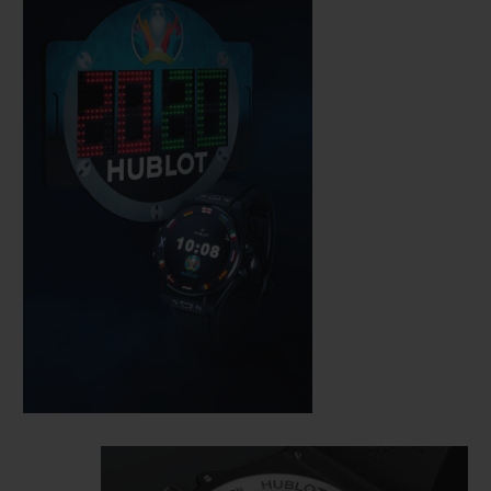
profondeur. Sa glace saphir permet de
manipuler son écran touchscreen
AMOLED à haute définition, tandis que, à
l’image d’une montre mécanique, sa
couronne rotative avec poussoir permet
d’actionner ses fonctions.
Elle est équipée d’un module électronique
complexe développé en partenariat avec
d’autres maisons du groupe LVMH.
Fonctionnant grâce au software WearOS by
Google, il est ici adapté et perfectionné pour
répondre aux exigences de Hublot,
notamment à travers une app spécialement