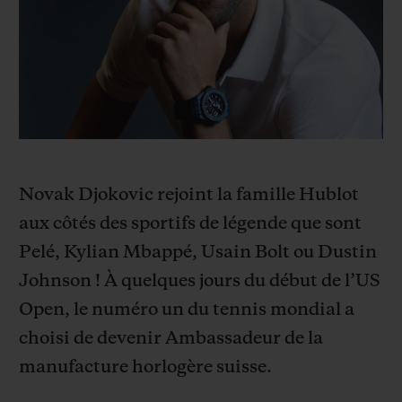
BIG BANG
BIG BANG
SPIRIT OF BIG
SUMMER MULTI-
PEACH CERAMIC
ESSENTIAL T
COLORED CERAMIC
EXCLUSIVITÉ
LIGNE
SERVICES EXCLUSIFS
GARANTIE 5+5
Novak Djokovic rejoint la famille Hublot
HUBLOTISTA ET EXTENSION DE GARANTIE
aux côtés des sportifs de légende que sont
Pelé, Kylian Mbappé, Usain Bolt ou Dustin
DÉLAI DE LIVRAISON
Johnson ! À quelques jours du début de l’US
LIVRAISON ET RETOURS GRATUITS
Open, le numéro un du tennis mondial a
choisi de devenir Ambassadeur de la
PAIEMENT SÉCURISÉ
manufacture horlogère suisse.
POCHETTE CADEAU