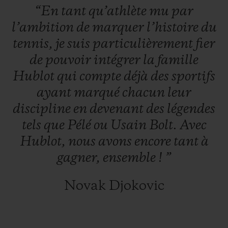
“En
tant
qu’athlète
mu
par
l’ambition
de
marquer
l’histoire
du
tennis,
je
suis
particulièrement
fier
de
pouvoir
intégrer
la
famille
Hublot
qui
compte
déjà
des
sportifs
ayant
marqué
chacun
leur
discipline
en
devenant
des
légendes
tels
que
Pélé
ou
Usain
Bolt.
Avec
Hublot,
nous
avons
encore
tant
à
gagner,
ensemble
!
”
Novak Djokovic