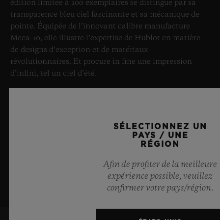
édition limitée à 100 exemplaires se distingue par sa
transparence bleu ciel fascinante et sa mécanique de
pointe. Équipée de l’innovant calibre manufacture
Meca-10, elle illustre l’expertise de Hublot en matière
de designs d’exception et de matériaux
révolutionnaires. Et procure in fine une impression
d’infini, tel un ciel d’été.
EN SAVOIR PLUS
SÉLECTIONNEZ UN
PAYS / UNE
RÉGION
Afin de profiter de la meilleure
expérience possible, veuillez
confirmer votre pays/région.