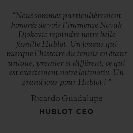
“Nous
sommes
particulièrement
honorés
de
voir
l’immense
Novak
Djokovic
rejoindre
notre
belle
famille
Hublot.
Un
joueur
qui
NOUS CONTACTER
marque
l’histoire
du
tennis
en
étant
unique,
premier
et
différent,
ce
qui
est
exactement
notre
leitmotiv.
Un
grand
jour
pour
Hublot
!
”
Ricardo Guadalupe
TROUVER UNE BOUTIQUE
HUBLOT CEO