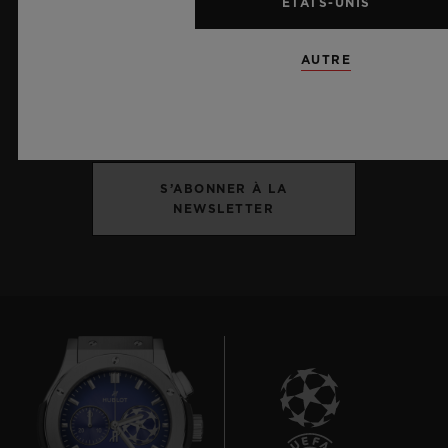
ÉTATS-UNIS
ME TENIR INFORMÉ(E)
AUTRE
Je souhaite recevoir les dernières actualités
Hublot.
S’ABONNER À LA
NEWSLETTER