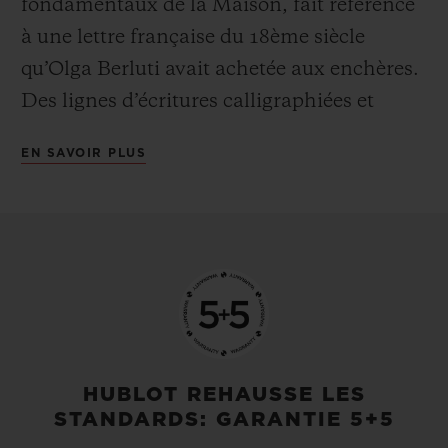
fondamentaux de la Maison, fait référence
à une lettre française du 18ème siècle
qu’Olga Berluti avait achetée aux enchères.
Des lignes d’écritures calligraphiées et
gravées sur une collection iconique,
EN SAVOIR PLUS
l’expression de l’amour du travail réalisé à
la main. Après avoir encapsulé le cuir
Venezia, matière naturelle dans un boîtier
étanche, une prouesse ; il était évident pour
Hublot, de chercher à transplanter ces
traditions sur le métal, une matière aux
attributs physiques totalement opposés, et
de doter ses boitiers de « l’âme » Berluti.
HUBLOT REHAUSSE LES
STANDARDS: GARANTIE 5+5
Une façon de révéler la symbiose de savoir-