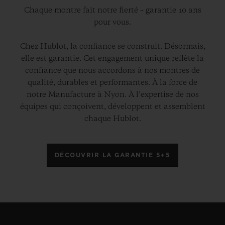
faire entre ateliers d’excellence.
Chaque montre fait notre fierté – garantie 10 ans
pour vous.
Ces deux garde-temps hybrides de
Chez Hublot, la confiance se construit. Désormais,
raffinements, renferment le mouvement
elle est garantie. Cet engagement unique reflète la
chronographe automatique HUB1143 et se
confiance que nous accordons à nos montres de
parent entièrement, du bracelet au cadran,
qualité, durables et performantes. À la force de
notre Manufacture à Nyon. À l’expertise de nos
de teintes, de contrastes et de
équipes qui conçoivent, développent et assemblent
transparences automnales infinies. Ils sont
chaque Hublot.
livrés dans un coffret Bespoke contenant
un set complet de cirage Berluti. Deux
DÉCOUVRIR LA GARANTIE 5+5
cents exemplaires seront édités dans
chaque version.
Ils ont été dévoilés lors d’une soirée spéciale