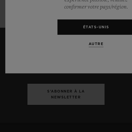
confirmer votre pays/région.
ÉTATS-UNIS
AUTRE
ME TENIR INFORMÉ(E)
Je souhaite recevoir les dernières actualités
Hublot.
S’ABONNER À LA
NEWSLETTER