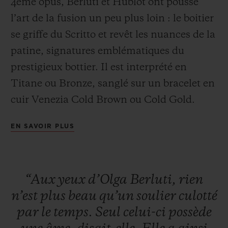
4ème opus, Berluti et Hublot ont poussé
l’art de la fusion un peu plus loin : le boitier
se griffe du Scritto et revêt les nuances de la
patine, signatures emblématiques du
prestigieux bottier. Il est interprété en
NOUS CONTACTER
Titane ou Bronze, sanglé sur un bracelet en
cuir Venezia Cold Brown ou Cold Gold.
Cette série sera disponible au Japon (Isetan
EN SAVOIR PLUS
et dans les boutiques Hublot de Ginza,
Osaka et Kyoto) et dans la boutique Hublot
de New York du 19 juin au 20 juillet 2019, et
TROUVER UNE BOUTIQUE
“Aux
yeux
d’Olga
Berluti,
rien
dans le monde entier dès le lendemain.
n’est
plus
beau
qu’un
soulier
culotté
par
le
temps.
Seul
celui-ci
possède