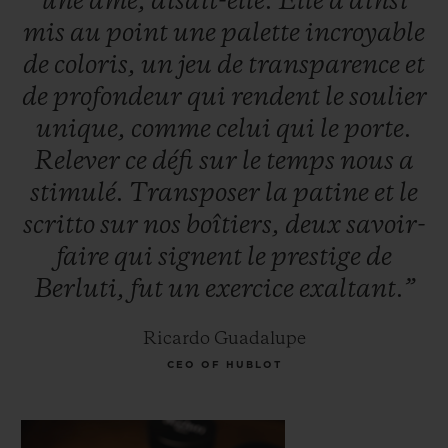
une
âme,
disait-elle.
Elle
a
ainsi
mis
au
point
une
palette
incroyable
de
coloris,
un
jeu
de
transparence
et
de
profondeur
qui
rendent
le
soulier
unique,
comme
celui
qui
le
porte.
Relever
ce
défi
sur
le
temps
nous
a
stimulé.
Transposer
la
patine
et
le
scritto
sur
nos
boîtiers,
deux
savoir-
faire
qui
signent
le
prestige
de
Berluti,
fut
un
exercice
exaltant.”
Ricardo Guadalupe
CEO OF HUBLOT