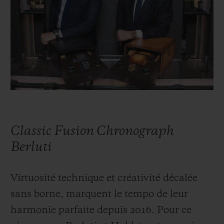
BIG BANG
BIG BANG
SPIRIT OF BIG
SUMMER MULTI-
PEACH CERAMIC
ESSENTIAL T
COLORED CERAMIC
EXCLUSIVITÉ
LIGNE
SERVICES EXCLUSIFS
GARANTIE 5+5
HUBLOTISTA ET EXTENSION DE GARANTIE
Classic Fusion Chronograph
DÉLAI DE LIVRAISON
Berluti
LIVRAISON ET RETOURS GRATUITS
Virtuosité technique et créativité décalée
sans borne, marquent le tempo de leur
PAIEMENT SÉCURISÉ
harmonie parfaite depuis 2016. Pour ce
POCHETTE CADEAU