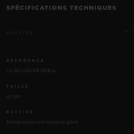
à New York le 30 avril 2019.
SPÉCIFICATIONS TECHNIQUES
BOÎTIER
RÉFÉRENCE
521.BZ.05IG.VR.BER19
TAILLE
45 mm
BOÎTIER
Bronze traité noir brossé et gravé