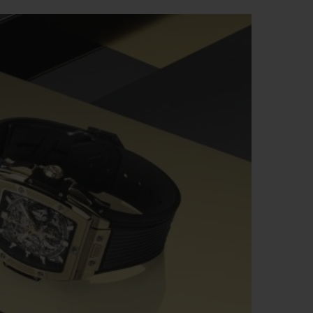
T OF BIG BANG
BIG BANG
NTIAL TAUPE
RELOADED ALL BLACK
IVITÉ EN LIGNE
RETOURS
PAIEMENT SÉCURISÉ
POCHETTE CADEAU
S
TROUVER UNE BOUTIQUE