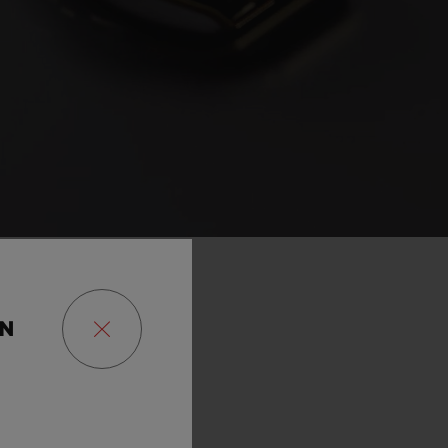
se
que
l’on
ON
s
que
nous
us
avons