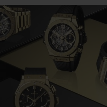
BIG BANG
SPIRI
D
PEACH CERAMIC
ESSE
EXCLUS
UBLOTISTA ET
DÉLAI DE LIVRAISON
LIVRAISON ET 
EXTENSION DE
GRATUIT
GARANTIE
 CONTACTER