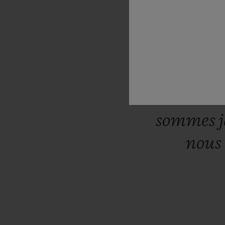
décidé
de
jaune,
a
premiè
riche
meille
sommes
nous