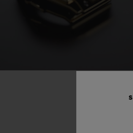
“La
forc
S
connait
ouvron