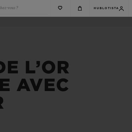
chez-vous ?
HUBLOTISTA
E L’OR
E AVEC
R