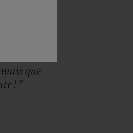
ntaux,
l’or
s.
C’est
la
set
aussi
ue.
Le
ne
nous
,
mais
que
nir
!
”