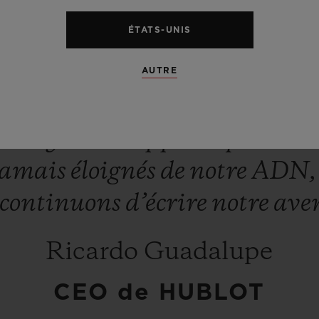
revenir
à
l’un
de
nos
fondame
ÉTATS-UNIS
vec
non
pas
une
mais
six
pièce
re
fois
que
nous
présentons
un
AUTRE
autour
d’une
même
thématiq
ur
moyen
de
rappeler
que
nous
jamais
éloignés
de
notre
ADN
continuons
d’écrire
notre
ave
Ricardo Guadalupe
CEO de HUBLOT