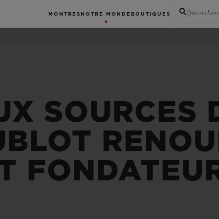
Que recher
MONTRES
NOTRE MONDE
BOUTIQUES
UX SOURCES D
HUBLOT RENOU
IT FONDATEU