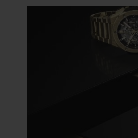
BIG BANG
SUMMER MULTI-COLORE
CERAMIC
SERVICES EXCLUSIFS
GARANTIE 5+5
H
NOUS