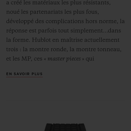
a créé les matériaux les plus résistants,
noué les partenariats les plus fous,
développé des complications hors norme, la
réponse est parfois tout simplement...dans
la forme. Hublot en maîtrise actuellement
trois : la montre ronde, la montre tonneau,
et les MP, ces «
master pieces
» qui
s’affranchissent de toutes les conventions.
EN SAVOIR PLUS
Aujourd’hui, une quatrième forme fait son
apparition : le carré. Sa géométrie a séduit
Hublot pour les défis qu’elle impose. Déjà,
le mouvement. Car tout calibre a pour
composant de base la roue, impliquant un