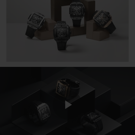
BIG BANG
BIG BANG
SPIRIT OF BIG
SUMMER MULTI-
PEACH CERAMIC
ESSENTIAL T
COLORED CERAMIC
EXCLUSIVITÉ
LIGNE
SERVICES EXCLUSIFS
GARANTIE 5+5
HUBLOTISTA ET EXTENSION DE GARANTIE
DÉLAI DE LIVRAISON
LIVRAISON ET RETOURS GRATUITS
Play
PAIEMENT SÉCURISÉ
POCHETTE CADEAU