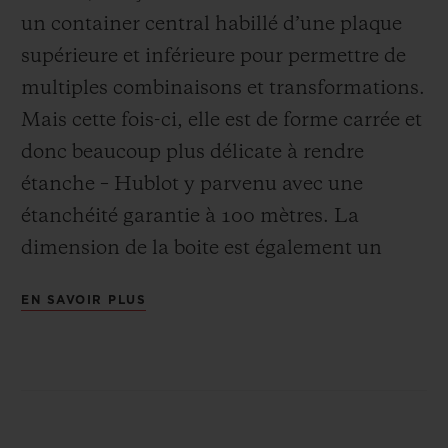
un container central habillé d’une plaque
supérieure et inférieure pour permettre de
multiples combinaisons et transformations.
Mais cette fois-ci, elle est de forme carrée et
donc beaucoup plus délicate à rendre
étanche – Hublot y parvenu avec une
étanchéité garantie à 100 mètres. La
dimension de la boite est également un
élément important pour assurer une
EN SAVOIR PLUS
parfaite ergonomie à ce nouveau modèle
dont le confort au poignet est très proche de
la Big Bang 42 mm. La filiation envers
l’icône de la marque est d’ailleurs
perceptible en d’innombrables points.