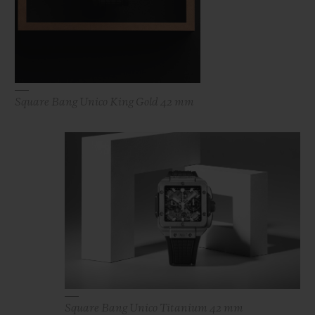
Square Bang Unico King Gold 42 mm
Square Bang Unico Titanium 42 mm