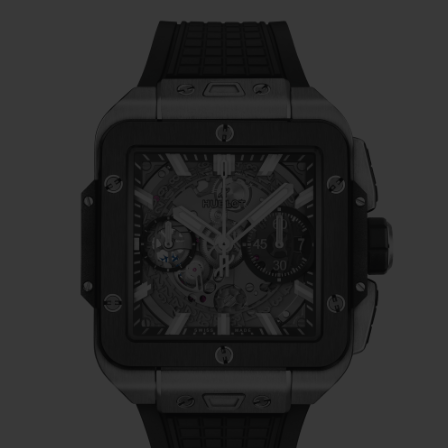
Il y a d’abord la construction sandwich de
son cadran, qui lui offre différents niveaux
de profondeur et une construction très
architecturale. Ce cadran reprend aussi
largement l’usage du saphir pour offrir une
vue dégagée du mouvement Unico, comme
sur la Big Bang, dont la Square Bang Unico
reprend aussi les aiguilles.
Ensuite, on retrouve les six vis
(fonctionnelles) sur la lunette, réparties
exactement aux mêmes endroits que sur la
Big Bang. De part et d’autre de la Square