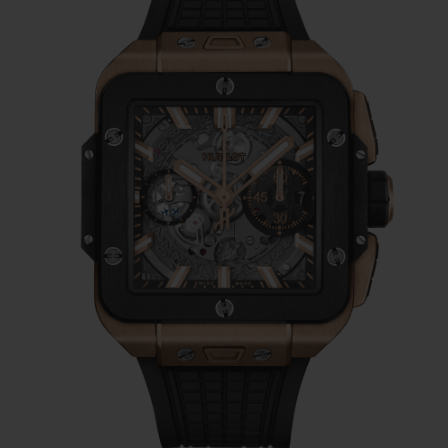
mouvement par défaut rond. Implanter
harmonieusement un mouvement rond
dans une boîte carrée représente donc une
figure de style particulière. C’est la raison
pour laquelle la plupart des horlogers
masquent leur mouvement, pour donner
l’illusion d’utiliser un mouvement de forme,
ou faute d’avoir su trouver une esthétique
cohérente.
Hublot a pris le parti radicalement opposé :
la Manufacture ne cache rien de son
mouvement maison Unico, fierté des
horlogers de Nyon et cœur battant de la