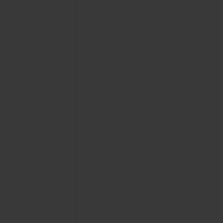
BIG BANG
BIG BANG
SPIRIT OF BIG
SUMMER MULTI-
PEACH CERAMIC
ESSENTIAL T
COLORED CERAMIC
EXCLUSIVITÉ
LIGNE
SERVICES EXCLUSIFS
GARANTIE 5+5
HUBLOTISTA ET EXTENSION DE GARANTIE
DÉLAI DE LIVRAISON
LIVRAISON ET RETOURS GRATUITS
PAIEMENT SÉCURISÉ
POCHETTE CADEAU