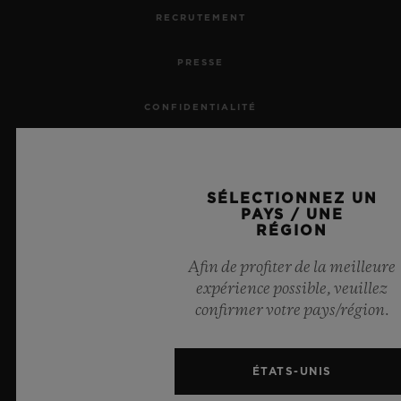
RECRUTEMENT
PRESSE
CONFIDENTIALITÉ
MENTIONS LÉGALES ET CONDITIONS D'UTILISATION
SÉLECTIONNEZ UN
CONDITIONS GÉNÉRALES DE VENTE
PAYS / UNE
RÉGION
ENGAGEMENTS ÉTHIQUES
Afin de profiter de la meilleure
expérience possible, veuillez
ACCESSIBILITÉ
confirmer votre pays/région.
MSA TRANSPARENCY
ÉTATS-UNIS
PLAN DU SITE