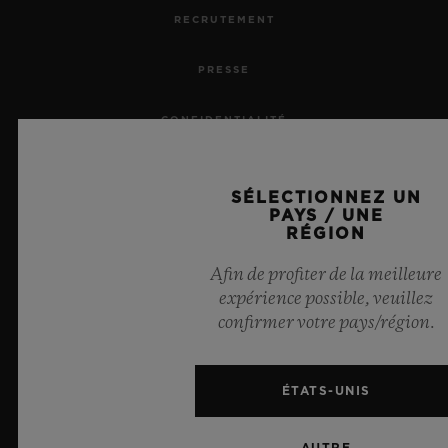
RECRUTEMENT
PRESSE
CONFIDENTIALITÉ
MENTIONS LÉGALES ET CONDITIONS D'UTILISATION
SÉLECTIONNEZ UN
PAYS / UNE
CONDITIONS GÉNÉRALES DE VENTE
RÉGION
ENGAGEMENTS ÉTHIQUES
Afin de profiter de la meilleure
expérience possible, veuillez
confirmer votre pays/région.
ACCESSIBILITÉ
MSA TRANSPARENCY
ÉTATS-UNIS
PLAN DU SITE
AUTRE