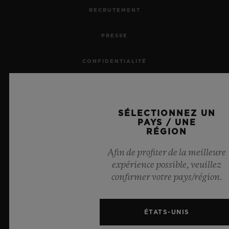
RECRUTEMENT
PRESSE
CONFIDENTIALITÉ
MENTIONS LÉGALES ET CONDITIONS D'UTILISATION
SÉLECTIONNEZ UN
CONDITIONS GÉNÉRALES DE VENTE
PAYS / UNE
RÉGION
ENGAGEMENTS ÉTHIQUES
Afin de profiter de la meilleure
expérience possible, veuillez
ACCESSIBILITÉ
confirmer votre pays/région.
MSA TRANSPARENCY
ÉTATS-UNIS
PLAN DU SITE