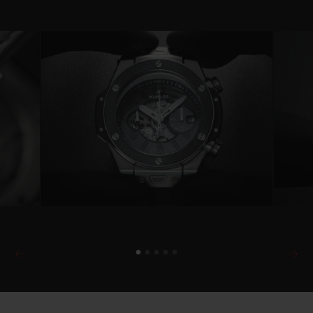
Cette édition sera limitée à 100
exemplaires, comme pour chaque
collaboration entre Hublot et Berluti.
Le cuir emblématique Venezia patiné se
retrouve au cœur de la lunette en titane poli
ainsi que sur le cadran, où l’on distingue les
index et la mention « Swiss Made »
directement gaufrés en fleur de peau. Le
cuir est enserré entre deux pièces de verre
saphir, dont la découpe laisse apparaitre
l’engrenage du mouvement Unico, une
vraie prouesse technique. En collaboration
avec Berluti, une technique d’encapsulage