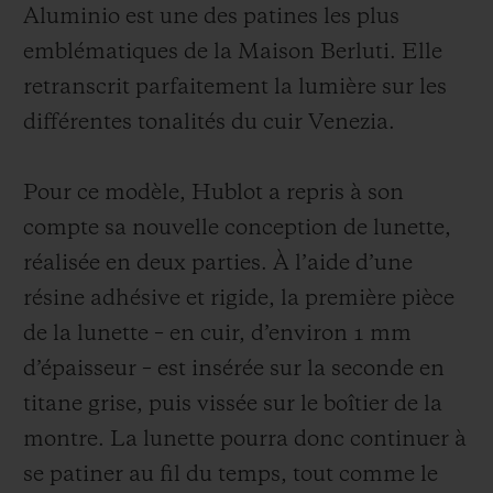
des teintes naturelles du cuir a été
Aluminio est une des patines les plus
développée, afin de cristalliser dans le
emblématiques de la Maison Berluti. Elle
temps ces dernières ; une façon de restituer
retranscrit parfaitement la lumière sur les
la beauté d’une manière authentique et
différentes tonalités du cuir Venezia.
immuable. Le bracelet symbolise quant à
lui la fusion parfaite des deux univers et
Pour ce modèle, Hublot a repris à son
disponible en deux versions. Une avec le
compte sa nouvelle conception de lunette,
bracelet en cuir Venezia patiné Aluminio et
réalisée en deux parties. À l’aide d’une
une seconde avec le bracelet en cuir
résine adhésive et rigide, la première pièce
Venezia patiné Aluminio et motif Scritto en
de la lunette – en cuir, d’environ 1 mm
exclusivité pour le Japon.
d’épaisseur – est insérée sur la seconde en
titane grise, puis vissée sur le boîtier de la
montre. La lunette pourra donc continuer à
se patiner au fil du temps, tout comme le