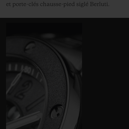
et porte-clés chausse-pied siglé Berluti.