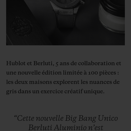
BIG BANG
BIG BANG
SPIRIT OF BIG
SUMMER MULTI-
PEACH CERAMIC
ESSENTIAL T
COLORED CERAMIC
EXCLUSIVITÉ
LIGNE
SERVICES EXCLUSIFS
GARANTIE 5+5
Hublot et Berluti, 5 ans de collaboration et
HUBLOTISTA ET EXTENSION DE GARANTIE
une nouvelle édition limitée à 100 pièces :
les deux maisons explorent les nuances de
DÉLAI DE LIVRAISON
gris dans un exercice créatif unique.
LIVRAISON ET RETOURS GRATUITS
PAIEMENT SÉCURISÉ
“Cette
nouvelle
Big
Bang
Unico
Berluti
Aluminio
n’est
POCHETTE CADEAU