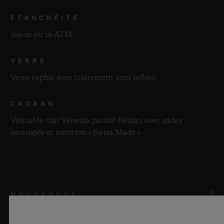
ÉTANCHÉITÉ
100 m ou 10 ATM
VERRE
Verre saphir avec traitement anti-reflets
CADRAN
Véritable cuir Venezia patiné Berluti avec index
estampés et mention « Swiss Made »
MOUVEMENT