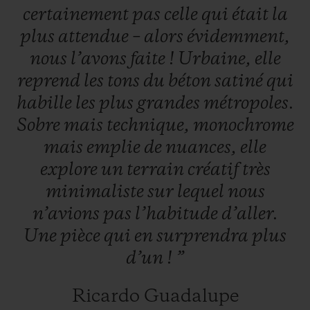
certainement
pas
celle
qui
était
la
plus
attendue
–
alors
évidemment,
nous
l’avons
faite
!
Urbaine,
elle
reprend
les
tons
du
béton
satiné
qui
habille
les
plus
grandes
métropoles.
NOUS CONTACTER
Sobre
mais
technique,
monochrome
mais
emplie
de
nuances,
elle
explore
un
terrain
créatif
très
minimaliste
sur
lequel
nous
n’avions
pas
l’habitude
d’aller.
Une
pièce
qui
en
surprendra
plus
TROUVER UNE BOUTIQUE
d’un
!
”
Ricardo Guadalupe