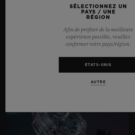
BRACELET ET FERMOIR
SÉLECTIONNEZ UN
MOUVEMENT
PAYS / UNE
RÉGION
HUB1280 Mouvement de manufacture UNICO à
remontage automatique avec chronographe Flyback et
Afin de profiter de la meilleure
BRACELET
roue à colonnes
expérience possible, veuillez
Caoutchouc noir et véritable cuir Venezia patiné Berluti
confirmer votre pays/région.
RÉSERVE DE MARCHE
DERNIÈRES ACTUALITÉS
FERMOIR
72 heures
ÉTATS-UNIS
Boucle déployante en titane
AUTRE