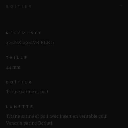
BOÎTIER
RÉFÉRENCE
421.NX.0500.VR.BER21
TAILLE
44 mm
BOÎTIER
Titane satiné et poli
LUNETTE
Titane satiné et poli avec insert en véritable cuir
Venezia patiné Berluti