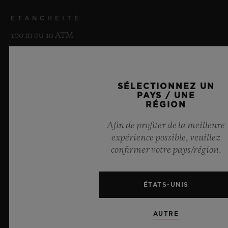
ÉTANCHÉITÉ
100 m ou 10 ATM
VERRE
Verre saphir avec traitement anti-reflets
SÉLECTIONNEZ UN
PAYS / UNE
RÉGION
CADRAN
Véritable cuir Venezia patiné Berluti avec index
Afin de profiter de la meilleure
estampés et mention « Swiss Made »
expérience possible, veuillez
confirmer votre pays/région.
ÉTATS-UNIS
MOUVEMENT
AUTRE