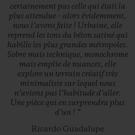
certainement
pas
celle
qui
était
la
plus
attendue
–
alors
évidemment,
nous
l’avons
faite
!
Urbaine,
elle
reprend
les
tons
du
béton
satiné
qui
habille
les
plus
grandes
métropoles.
NOUS CONTACTER
Sobre
mais
technique,
monochrome
mais
emplie
de
nuances,
elle
explore
un
terrain
créatif
très
minimaliste
sur
lequel
nous
n’avions
pas
l’habitude
d’aller.
Une
pièce
qui
en
surprendra
plus
TROUVER UNE BOUTIQUE
d’un
!
”
Ricardo Guadalupe