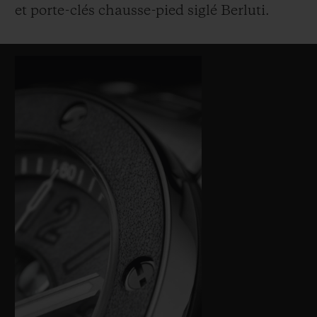
et porte-clés chausse-pied siglé Berluti.