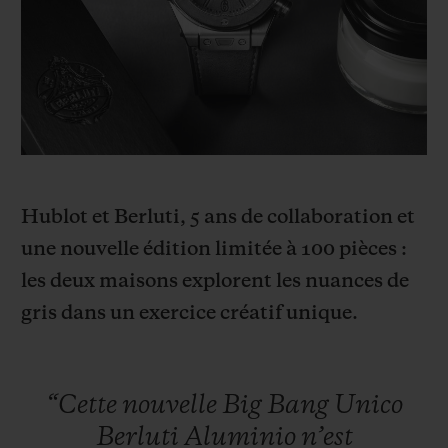
BIG BANG
BIG BANG
SPIRIT OF BIG
SUMMER MULTI-
PEACH CERAMIC
ESSENTIAL T
COLORED CERAMIC
EXCLUSIVITÉ
LIGNE
SERVICES EXCLUSIFS
GARANTIE 5+5
Hublot et Berluti, 5 ans de collaboration et
HUBLOTISTA ET EXTENSION DE GARANTIE
une nouvelle édition limitée à 100 pièces :
les deux maisons explorent les nuances de
DÉLAI DE LIVRAISON
gris dans un exercice créatif unique.
LIVRAISON ET RETOURS GRATUITS
PAIEMENT SÉCURISÉ
“Cette
nouvelle
Big
Bang
Unico
Berluti
Aluminio
n’est
POCHETTE CADEAU