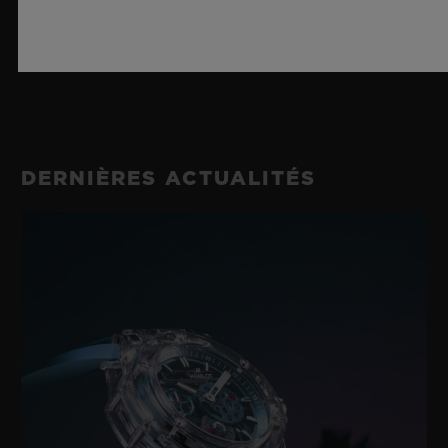
BRACELET ET FERMOIR
MOUVEMENT
HUB1280 Mouvement de manufacture UNICO à
remontage automatique avec chronographe Flyback et
BRACELET
roue à colonnes
Caoutchouc noir et véritable cuir Venezia patiné Berluti
RÉSERVE DE MARCHE
DERNIÈRES ACTUALITÉS
FERMOIR
72 heures
Boucle déployante en titane