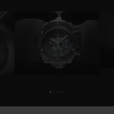
Cette édition sera limitée à 100
exemplaires, comme pour chaque
collaboration entre Hublot et Berluti.
Le cuir emblématique Venezia patiné se
retrouve au cœur de la lunette en titane poli
ainsi que sur le cadran, où l’on distingue les
index et la mention « Swiss Made »
directement gaufrés en fleur de peau. Le
cuir est enserré entre deux pièces de verre
saphir, dont la découpe laisse apparaitre
l’engrenage du mouvement Unico, une
vraie prouesse technique. En collaboration
avec Berluti, une technique d’encapsulage