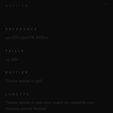
BOÎTIER
RÉFÉRENCE
421.NX.0500.VR.BER21
TAILLE
44 mm
BOÎTIER
Titane satiné et poli
LUNETTE
Titane satiné et poli avec insert en véritable cuir
Venezia patiné Berluti