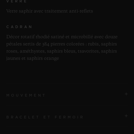
VERRE
Verre saphir avec traitement anti-reflets
CADRAN
Décor rotatif rhodié satiné et microbillé avec douze
pétales sertis de 384 pierres colorées : rubis, saphirs
roses, améthystes, saphirs bleus, tsavorites, saphirs
jaunes et saphirs orange
MOUVEMENT
BRACELET ET FERMOIR
MOUVEMENT
Mouvement de manufacture UNICO à remontage