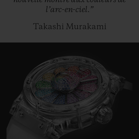
nouvelle
montre
aux
couleurs
de
l’arc-en-ciel.”
Takashi Murakami