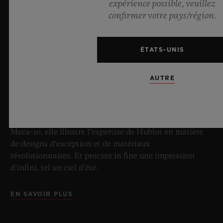
expérience possible, veuillez
BIG BANG SAPPHIRE SKY BLUE
confirmer votre pays/région.
8 juillet 2026, Nyon, Suisse – En tant que Maître
ÉTATS-UNIS
incontesté du saphir, Hublot repousse une fois de plus
les limites de l’horlogerie avec la nouvelle Big Bang
AUTRE
Sapphire Sky Blue. Réalisée en verre saphir, cette
édition limitée à 100 exemplaires se distingue par sa
transparence bleu ciel fascinante et sa mécanique de
pointe. Équipée de l’innovant calibre manufacture
Meca-10, elle illustre l’expertise de Hublot en matière
de designs d’exception et de matériaux
révolutionnaires. Et procure in fine une impression
d’infini, tel un ciel d’été.
EN SAVOIR PLUS