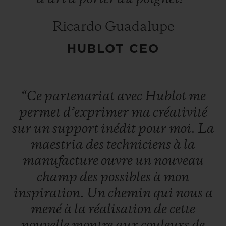
légendaire
Unico, ici sans la fonction
chronographe, un mouvement offrant une
Ricardo Guadalupe
réserve de marche de 72 heures.
HUBLOT CEO
Destinée aux initiés de l’Art Contemporain,
la montre Classic Fusion Takashi
“Ce
partenariat
avec
Hublot
me
Murakami Sapphire Rainbow est proposée
permet
d’exprimer
ma
créativité
en édition limitée à 100 exemplaires
sur
un
support
inédit
pour
moi.
La
numérotés.
maestria
des
techniciens
à
la
manufacture
ouvre
un
nouveau
champ
des
possibles
à
mon
inspiration.
Un
chemin
qui
nous
a
mené
à
la
réalisation
de
cette