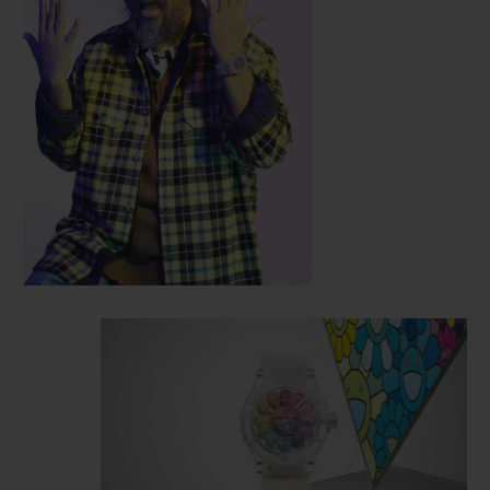
oeuvre
d’art, un écrin transparent
permettant de contempler à la fois l’oeuvre
de l’artiste et la finesse de la mécanique des
horlogers de Nyon. Reprenant les traits
caractéristiques du modèle Classic Fusion,
ce boîtier de 45 mm de diamètre est taillé
dans le cristal de saphir, une prouesse
technologique dont Hublot a été précurseur.
La fleur humanisée affiche un sourire
espiègle sur un visage tridimensionnel
émergeant littéralement du cadran de la
montre. Une face autour de laquelle
tournent 12 pétales aux couleurs