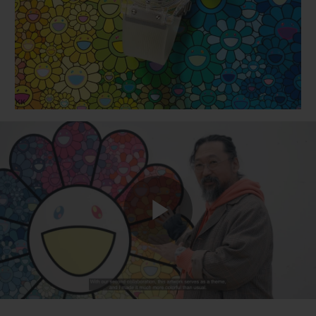
BIG BANG
BIG BANG
SPIRIT OF BIG
SUMMER MULTI-
PEACH CERAMIC
ESSENTIAL T
COLORED CERAMIC
EXCLUSIVITÉ
LIGNE
SERVICES EXCLUSIFS
GARANTIE 5+5
HUBLOTISTA ET EXTENSION DE GARANTIE
DÉLAI DE LIVRAISON
Play
LIVRAISON ET RETOURS GRATUITS
PAIEMENT SÉCURISÉ
Video
POCHETTE CADEAU