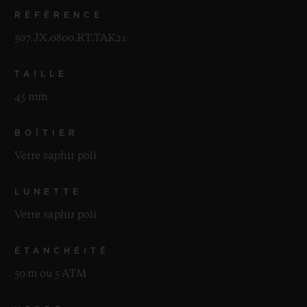
RÉFÉRENCE
507.JX.0800.RT.TAK21
TAILLE
45 mm
BOÎTIER
Verre saphir poli
LUNETTE
Verre saphir poli
ÉTANCHÉITÉ
50 m ou 5 ATM