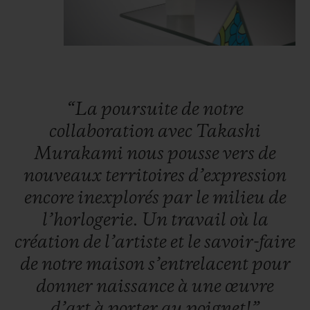
chamarrées. Cet effet polychromatique est
obtenu par le sertissage de 487 pierres
reproduisant les nuances de l’arc-en-ciel :
rubis, saphirs roses, améthystes, saphirs
bleus, tsavorites, saphirs jaunes et saphirs
“La
poursuite
de
notre
oranges. Grâce à
un ing
énieux système de
collaboration
avec
Takashi
roulement à
bille
s développé spécialement
Murakami
nous
pousse
vers
de
par les ingénieurs de Hublot, afin de faire
nouveaux
territoires
d’expression
vivre la fleur humanisée de Takashi
encore
inexplorés
par
le
milieu
de
Murakami, les pétales se mettent à tourner
l’horlogerie.
Un
travail
où
la
sous la glace de la montre.
création
de
l’artiste
et
le
savoir-faire
de
notre
maison
s’entrelacent
pour
Côté coeur,
les horlogers de Nyon
font
donner
naissance
à
une
œuvre
battre le calibre maison
HUB1214, le
d’art
à
porter
au
poignet!”