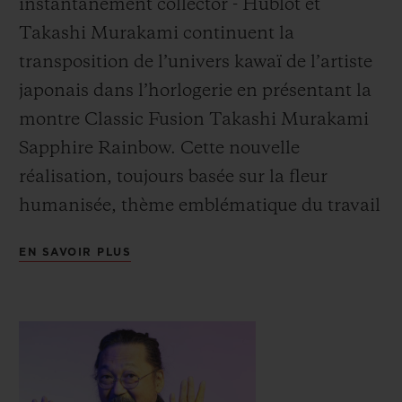
instantanément collector - Hublot et
Takashi Murakami continuent la
transposition de l’univers
kawaï de l’artiste
japonais dans l’horlogerie en présentant la
montre Classic Fusion Takashi Murakami
Sapphire Rainbow. Cette nouvelle
réalisation, toujours basée sur la fleur
humanisée, thème emblématique du travail
de Murakami, se veut une transition du
EN SAVOIR PLUS
noir vers
la couleur, en passant par la
transparence.
Les techniciens de la manufacture Hublot
ont offert un cadre unique à cette nouvelle