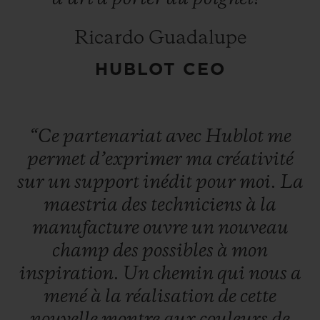
légendaire
Unico, ici sans la fonction
chronographe, un mouvement offrant une
Ricardo Guadalupe
réserve de marche de 72 heures.
HUBLOT CEO
Destinée aux initiés de l’Art Contemporain,
la montre Classic Fusion Takashi
“Ce
partenariat
avec
Hublot
me
Murakami Sapphire Rainbow est proposée
permet
d’exprimer
ma
créativité
en édition limitée à 100 exemplaires
sur
un
support
inédit
pour
moi.
La
numérotés.
maestria
des
techniciens
à
la
manufacture
ouvre
un
nouveau
champ
des
possibles
à
mon
inspiration.
Un
chemin
qui
nous
a
mené
à
la
réalisation
de
cette