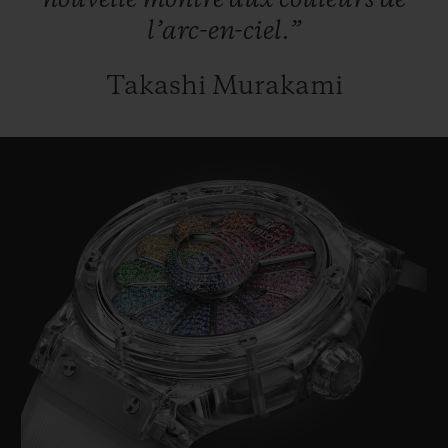
nouvelle
montre
aux
couleurs
de
l’arc-en-ciel.”
Takashi Murakami