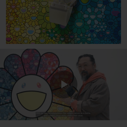
BIG BANG
BIG BANG
SPIRIT OF BIG
SUMMER MULTI-
PEACH CERAMIC
ESSENTIAL T
COLORED CERAMIC
EXCLUSIVITÉ
LIGNE
SERVICES EXCLUSIFS
GARANTIE 5+5
HUBLOTISTA ET EXTENSION DE GARANTIE
DÉLAI DE LIVRAISON
Play
LIVRAISON ET RETOURS GRATUITS
PAIEMENT SÉCURISÉ
Video
POCHETTE CADEAU