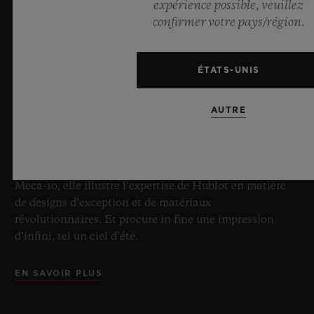
expérience possible, veuillez
BIG BANG SAPPHIRE SKY BLUE
confirmer votre pays/région.
8 juillet 2026, Nyon, Suisse – En tant que Maître
ÉTATS-UNIS
incontesté du saphir, Hublot repousse une fois de plus
les limites de l’horlogerie avec la nouvelle Big Bang
AUTRE
Sapphire Sky Blue. Réalisée en verre saphir, cette
édition limitée à 100 exemplaires se distingue par sa
transparence bleu ciel fascinante et sa mécanique de
pointe. Équipée de l’innovant calibre manufacture
Meca-10, elle illustre l’expertise de Hublot en matière
de designs d’exception et de matériaux
révolutionnaires. Et procure in fine une impression
d’infini, tel un ciel d’été.
EN SAVOIR PLUS