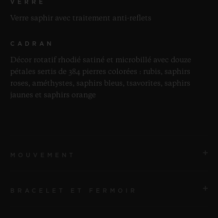
VERRE
Verre saphir avec traitement anti-reflets
CADRAN
Décor rotatif rhodié satiné et microbillé avec douze
pétales sertis de 384 pierres colorées : rubis, saphirs
roses, améthystes, saphirs bleus, tsavorites, saphirs
jaunes et saphirs orange
MOUVEMENT
BRACELET ET FERMOIR
MOUVEMENT
Mouvement de manufacture UNICO à remontage