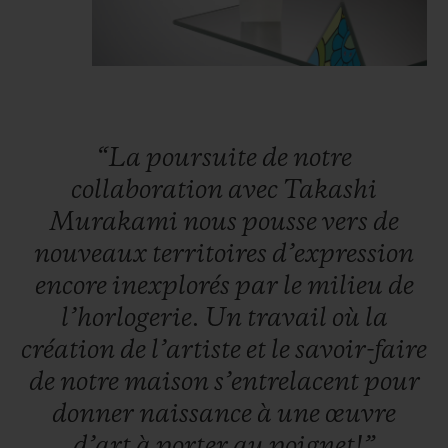
chamarrées. Cet effet polychromatique est
obtenu par le sertissage de 487 pierres
reproduisant les nuances de l’arc-en-ciel :
rubis, saphirs roses, améthystes, saphirs
bleus, tsavorites, saphirs jaunes et saphirs
“La
poursuite
de
notre
oranges. Grâce à
un ing
énieux système de
collaboration
avec
Takashi
roulement à
bille
s développé spécialement
Murakami
nous
pousse
vers
de
par les ingénieurs de Hublot, afin de faire
nouveaux
territoires
d’expression
vivre la fleur humanisée de Takashi
encore
inexplorés
par
le
milieu
de
Murakami, les pétales se mettent à tourner
l’horlogerie.
Un
travail
où
la
sous la glace de la montre.
création
de
l’artiste
et
le
savoir-faire
de
notre
maison
s’entrelacent
pour
Côté coeur,
les horlogers de Nyon
font
donner
naissance
à
une
œuvre
battre le calibre maison
HUB1214, le
d’art
à
porter
au
poignet!”