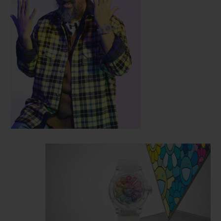
oeuvre
d’art, un écrin transparent
permettant de contempler à la fois l’oeuvre
de l’artiste et la finesse de la mécanique des
horlogers de Nyon. Reprenant les traits
caractéristiques du modèle Classic Fusion,
ce boîtier de 45 mm de diamètre est taillé
dans le cristal de saphir, une prouesse
technologique dont Hublot a été précurseur.
La fleur humanisée affiche un sourire
espiègle sur un visage tridimensionnel
émergeant littéralement du cadran de la
montre. Une face autour de laquelle
tournent 12 pétales aux couleurs