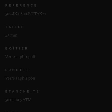
RÉFÉRENCE
507.JX.0800.RT.TAK21
TAILLE
45 mm
BOÎTIER
Verre saphir poli
LUNETTE
Verre saphir poli
ÉTANCHÉITÉ
50 m ou 5 ATM