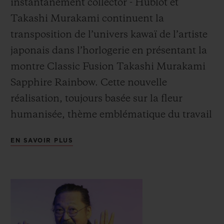
instantanément collector - Hublot et
Takashi Murakami continuent la
transposition de l’univers
kawaï de l’artiste
japonais dans l’horlogerie en présentant la
montre Classic Fusion Takashi Murakami
Sapphire Rainbow. Cette nouvelle
réalisation, toujours basée sur la fleur
humanisée, thème emblématique du travail
de Murakami, se veut une transition du
EN SAVOIR PLUS
noir vers
la couleur, en passant par la
transparence.
Les techniciens de la manufacture Hublot
ont offert un cadre unique à cette nouvelle