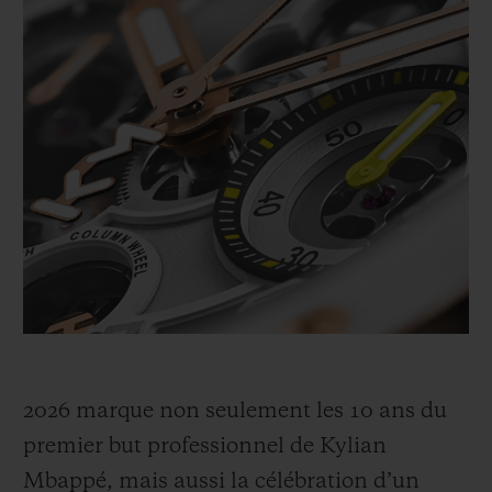
façonné son parcours, de prodige à icône
mondiale, inspirant toute une génération à
croire, à agir avec détermination et à ne
jamais douter. Depuis son premier but
professionnel en 2016, une décennie s’est
écoulée, marquée par une ascension
fulgurante. En 2026, après avoir battu de
nombreux records avec son club et en Ligue
des champions de l’UEFA, Mbappé
poursuit l’écriture de son héritage.
2026 marque non seulement les 10 ans du
premier but professionnel de Kylian
Mbappé, mais aussi la célébration d’un