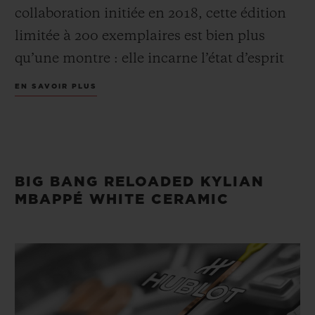
collaboration initiée en 2018, cette édition
limitée à 200 exemplaires est bien plus
qu’une montre : elle incarne l’état d’esprit
d’un champion. Confiance, ambition,
EN SAVOIR PLUS
détermination. Une philosophie qui se lit
au poignet. Réalisée en céramique blanche
polie de 44 mm et King Gold 18K, la pièce
reflète la personnalité de Mbappé :
BIG BANG RELOADED KYLIAN
audacieuse, déterminée, toujours tournée
MBAPPÉ WHITE CERAMIC
vers l’avant. Sa devise « Trust Yourself » est
gravée à 6 heures sur la lunette. Un
message simple et puissant : croire en soi,
saisir les opportunités et tracer sa propre
voie. Mbappé joue selon une règle qui a