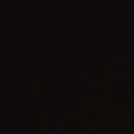
BIG BANG
BIG BANG
SPIRIT OF BIG
SUMMER MULTI-
PEACH CERAMIC
ESSENTIAL T
COLORED CERAMIC
EXCLUSIVITÉ
LIGNE
SERVICES EXCLUSIFS
GARANTIE 5+5
HUBLOTISTA ET EXTENSION DE GARANTIE
DÉLAI DE LIVRAISON
LIVRAISON ET RETOURS GRATUITS
PAIEMENT SÉCURISÉ
POCHETTE CADEAU