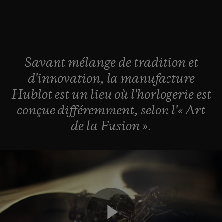
BIG BANG
BIG BANG
SPIRIT OF BIG
SUMMER MULTI-
PEACH CERAMIC
ESSENTIAL T
COLORED CERAMIC
EXCLUSIVITÉ
LIGNE
Savant
mélange
de
tradition
et
SERVICES EXCLUSIFS
d'innovation,
la
manufacture
GARANTIE 5+5
Hublot
est
un
lieu
où
l'horlogerie
est
conçue
différemment,
selon
l'«
Art
HUBLOTISTA ET EXTENSION DE GARANTIE
de
la
Fusion
».
DÉLAI DE LIVRAISON
LIVRAISON ET RETOURS GRATUITS
PAIEMENT SÉCURISÉ
POCHETTE CADEAU