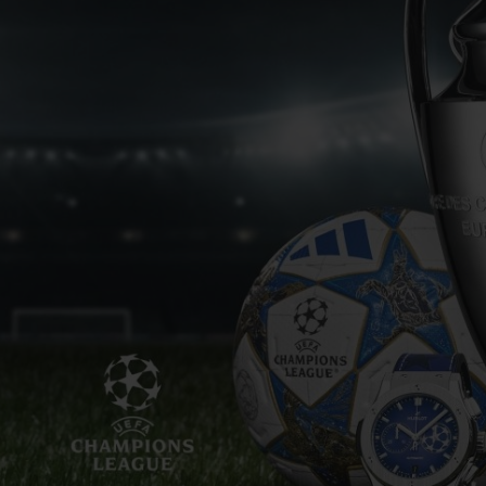
BIG BANG
SPIRI
D
PEACH CERAMIC
ESSE
EXCLUS
UBLOTISTA ET
DÉLAI DE LIVRAISON
LIVRAISON ET 
EXTENSION DE
GRATUIT
GARANTIE
 CONTACTER