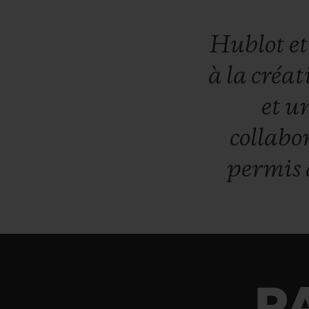
Hublot
e
à
la
créat
et
un
collabo
permis
P