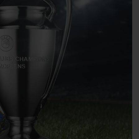
T OF BIG BANG
BIG BANG
NTIAL TAUPE
RELOADED ALL BLACK
IVITÉ EN LIGNE
RETOURS
PAIEMENT SÉCURISÉ
POCHETTE CADEAU
S
TROUVER UNE BOUTIQUE