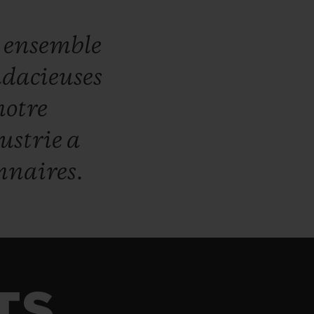
t
ensemble
dacieuses
notre
dustrie
a
nnaires.
TS