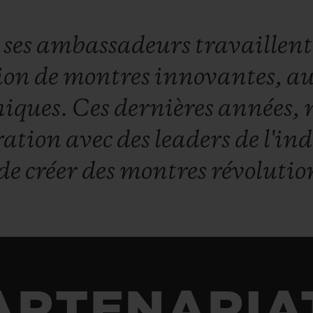
t
ses
ambassadeurs
travaillen
ion
de
montres
innovantes,
au
iques.
Ces
dernières
années,
ration
avec
des
leaders
de
l'in
de
créer
des
montres
révolutio
ARTENARIA