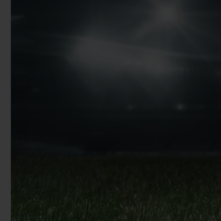
BIG BANG
SUMMER MULTI-COLORE
CERAMIC
SERVICES EXCLUSIFS
GARANTIE 5+5
H
NOUS