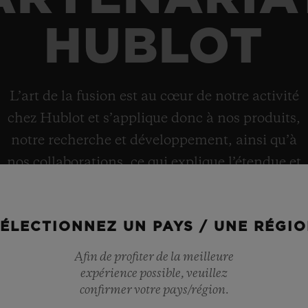
HUBLOT
L’art de la fusion est au cœur de notre activité
chez Hublot et s’applique donc à nos produits,
notre recherche et développement, ainsi qu’à
nos collaborations, ce qui explique l’étendue et
la diversité du réseau de partenariats de la
marque.
ÉLECTIONNEZ UN PAYS / UNE RÉGI
Afin de profiter de la meilleure
expérience possible, veuillez
confirmer votre pays/région.