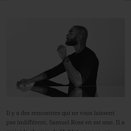
BIG BANG
BIG BANG
SPIRIT OF BIG
SUMMER MULTI-
PEACH CERAMIC
ESSENTIAL T
COLORED CERAMIC
EXCLUSIVITÉ
LIGNE
SERVICES EXCLUSIFS
GARANTIE 5+5
HUBLOTISTA ET EXTENSION DE GARANTIE
DÉLAI DE LIVRAISON
LIVRAISON ET RETOURS GRATUITS
Il y a des rencontres qui ne vous laissent
PAIEMENT SÉCURISÉ
pas indifférent, Samuel Ross en est une. Il a
POCHETTE CADEAU