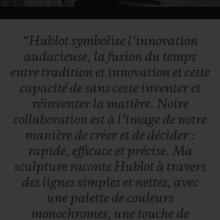
la marque et de nos ambassadeurs, Samuel
nous permet de définir Hublot sous un
Video
angle différent.
“Hublot
symbolise
l’innovation
audacieuse,
la
fusion
du
temps
L’esprit demeure, l’expression change.
entre
tradition
et
innovation
et
cette
capacité
de
sans
cesse
inventer
et
réinventer
la
matière.
Notre
collaboration
est
à
l’image
de
notre
manière
de
créer
et
de
décider
:
rapide,
efficace
et
précise.
Ma
sculpture
raconte
Hublot
à
travers
des
lignes
simples
et
nettes,
avec
une
palette
de
couleurs
monochromes,
une
touche
de