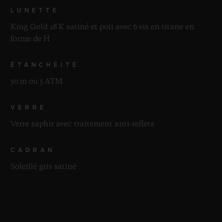
LUNETTE
King Gold 18 K satiné et poli avec 6 vis en titane en
forme de H
ÉTANCHÉITÉ
50 m ou 5 ATM
VERRE
Verre saphir avec traitement anti-reflets
CADRAN
Soleillé gris satiné