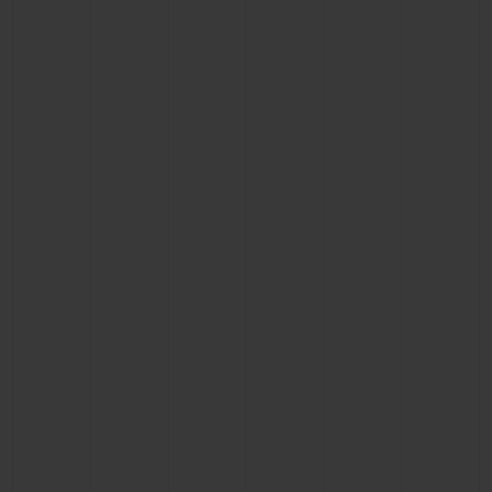
BIG BANG
BIG BANG
SPIRIT OF BIG
SUMMER MULTI-
PEACH CERAMIC
ESSENTIAL T
COLORED CERAMIC
EXCLUSIVITÉ
LIGNE
SERVICES EXCLUSIFS
GARANTIE 5+5
HUBLOTISTA ET EXTENSION DE GARANTIE
DÉLAI DE LIVRAISON
LIVRAISON ET RETOURS GRATUITS
PAIEMENT SÉCURISÉ
POCHETTE CADEAU