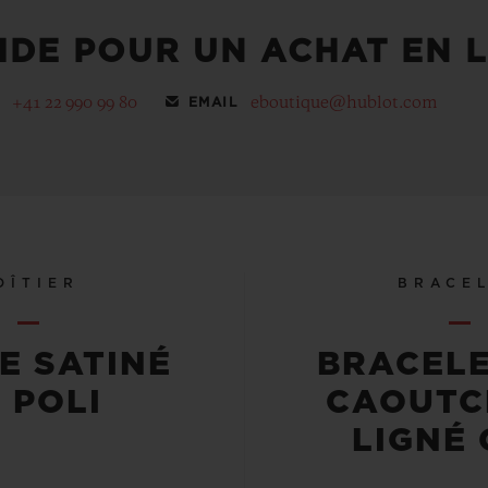
IDE POUR UN ACHAT EN L
+41 22 990 99 80
eboutique@hublot.com
EMAIL
OÎTIER
BRACE
E SATINÉ
BRACELE
 POLI
CAOUTC
LIGNÉ 