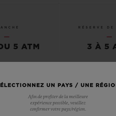
TANCHE
RÉSERVE DE
OU 5 ATM
3 À 5
VOIR TOUTES LES SPÉCIFICATIONS
ÉLECTIONNEZ UN PAYS / UNE RÉGI
Afin de profiter de la meilleure
expérience possible, veuillez
confirmer votre pays/région.