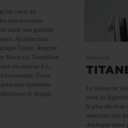
squ’au cœur du
es aux concepts
créé toute une gamme
ques. Architecture
atique Unico. Réserve
es Meca-10, Tourbillon
Matériaux
aire du moteur à 11
TITAN
s d’autonomie. Dans
t opère une symbiose
Le titane est l
chitecture et design.
pour sa légèreté
le plus élevé de
matériau très p
distingue aussi 