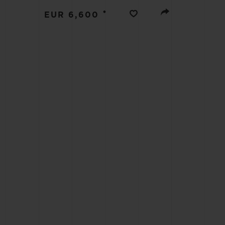
BIG BANG
•
EUR 6,600
SUMMER MULTI-COLORE
CERAMIC
SERVICES EXCLUSIFS
GARANTIE 5+5
H
NOUS