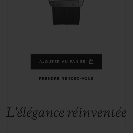
BIG BANG
SPIRI
D
PEACH CERAMIC
ESSE
EXCLUS
UBLOTISTA ET
DÉLAI DE LIVRAISON
LIVRAISON ET 
EXTENSION DE
GRATUIT
AJOUTER AU PANIER
GARANTIE
PRENDRE RENDEZ-VOUS
 CONTACTER
L’élégance réinventée