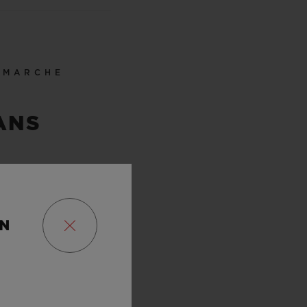
 MARCHE
 ANS
ON