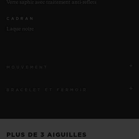
Verre saphir avec traitement anti-reflets
CADRAN
Laque noire
MOUVEMENT
BRACELET ET FERMOIR
MOUVEMENT
HUB1110 Mouvement à remontage automatique
BRACELET
RÉSERVE DE MARCHE
Bracelets en caoutchouc et cuir d’alligator noirs
Environ 48 heures
PLUS DE 3 AIGUILLES