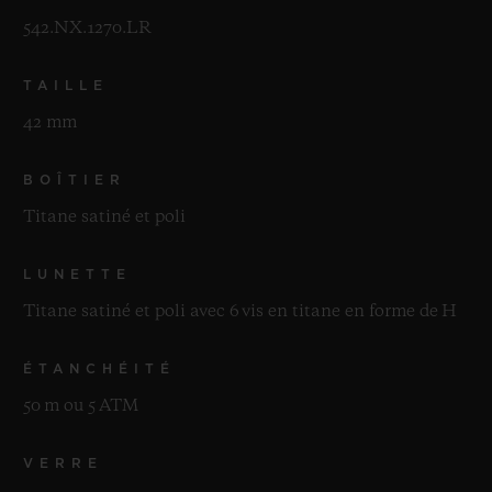
542.NX.1270.LR
TAILLE
42 mm
BOÎTIER
Titane satiné et poli
LUNETTE
Titane satiné et poli avec 6 vis en titane en forme de H
ÉTANCHÉITÉ
50 m ou 5 ATM
VERRE