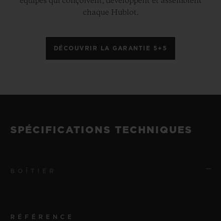
équipes qui conçoivent, développent et assemblent
chaque Hublot.
DÉCOUVRIR LA GARANTIE 5+5
SPÉCIFICATIONS TECHNIQUES
BOÎTIER
RÉFÉRENCE