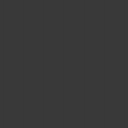
BIG BANG
BIG BANG
SPIRIT OF BIG
SUMMER MULTI-
PEACH CERAMIC
ESSENTIAL T
COLORED CERAMIC
EXCLUSIVITÉ
LIGNE
SERVICES EXCLUSIFS
GARANTIE 5+5
HUBLOTISTA ET EXTENSION DE GARANTIE
DÉLAI DE LIVRAISON
LIVRAISON ET RETOURS GRATUITS
PAIEMENT SÉCURISÉ
POCHETTE CADEAU