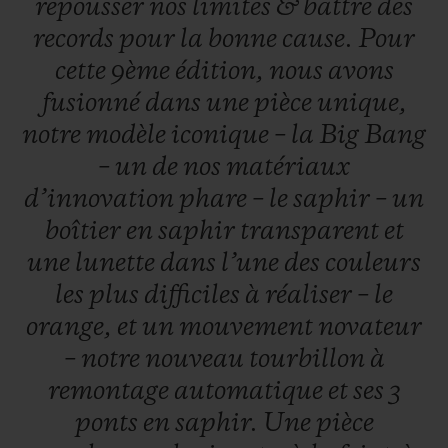
repousser
nos
limites
&
battre
des
records
pour
la
bonne
cause.
Pour
cette
9ème
édition,
nous
avons
fusionné
dans
une
pièce
unique,
notre
modèle
iconique
–
la
Big
Bang
–
un
de
nos
matériaux
d’innovation
phare
–
le
saphir
–
un
boîtier
en
saphir
transparent
et
une
lunette
dans
l’une
des
couleurs
les
plus
difficiles
à
réaliser
–
le
orange,
et
un
mouvement
novateur
–
notre
nouveau
tourbillon
à
remontage
automatique
et
ses
3
ponts
en
saphir.
Une
pièce