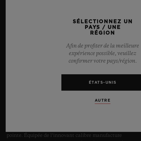
SÉLECTIONNEZ UN
PAYS / UNE
RÉGION
Afin de profiter de la meilleure
expérience possible, veuillez
confirmer votre pays/région.
BIG BANG SAPPHIRE SKY BLUE
ÉTATS-UNIS
8 juillet 2026, Nyon, Suisse – En tant que Maître
incontesté du saphir, Hublot repousse une fois de plus
AUTRE
les limites de l’horlogerie avec la nouvelle Big Bang
Sapphire Sky Blue. Réalisée en verre saphir, cette
édition limitée à 100 exemplaires se distingue par sa
transparence bleu ciel fascinante et sa mécanique de
pointe. Équipée de l’innovant calibre manufacture