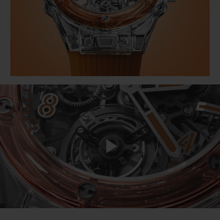
BIG BANG
BIG BANG
SPIRIT OF BIG
SUMMER MULTI-
PEACH CERAMIC
ESSENTIAL T
COLORED CERAMIC
EXCLUSIVITÉ
LIGNE
SERVICES EXCLUSIFS
GARANTIE 5+5
HUBLOTISTA ET EXTENSION DE GARANTIE
DÉLAI DE LIVRAISON
Play
LIVRAISON ET RETOURS GRATUITS
PAIEMENT SÉCURISÉ
Video
POCHETTE CADEAU