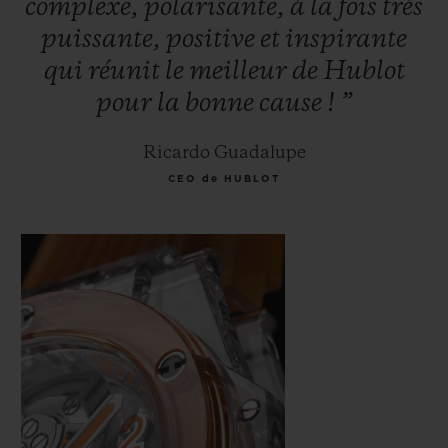
complexe,
polarisante,
à
la
fois
très
puissante,
positive
et
inspirante
qui
réunit
le
meilleur
de
Hublot
pour
la
bonne
cause
!
”
Ricardo Guadalupe
CEO de HUBLOT