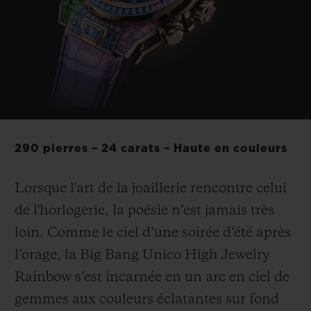
BIG BANG
BIG BANG
SPIRIT OF BIG
SUMMER MULTI-
PEACH CERAMIC
ESSENTIAL T
COLORED CERAMIC
EXCLUSIVITÉ
LIGNE
SERVICES EXCLUSIFS
GARANTIE 5+5
290 pierres – 24 carats – Haute en couleurs
HUBLOTISTA ET EXTENSION DE GARANTIE
Lorsque l'art de la joaillerie rencontre celui
DÉLAI DE LIVRAISON
de l'horlogerie, la poésie n’est jamais très
loin. Comme le ciel d’une soirée d’été après
LIVRAISON ET RETOURS GRATUITS
l’orage, la Big Bang Unico High Jewelry
PAIEMENT SÉCURISÉ
Rainbow s’est incarnée en un arc en ciel de
gemmes aux couleurs éclatantes sur fond
POCHETTE CADEAU