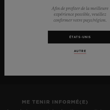
Meca-10, elle illustre l’expertise de Hublot en matière
de designs d’exception et de matériaux
Afin de profiter de la meilleure
révolutionnaires. Et procure in fine une impression
expérience possible, veuillez
d’infini, tel un ciel d’été.
confirmer votre pays/région.
EN SAVOIR PLUS
ÉTATS-UNIS
AUTRE
ME TENIR INFORMÉ(E)