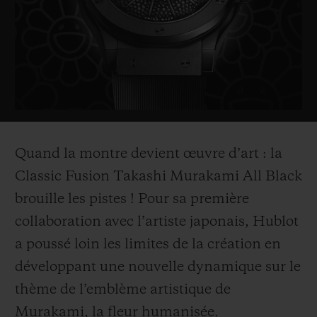
BIG BANG
BIG BANG
SPIRIT OF BIG
SUMMER MULTI-
PEACH CERAMIC
ESSENTIAL T
COLORED CERAMIC
EXCLUSIVITÉ
LIGNE
SERVICES EXCLUSIFS
GARANTIE 5+5
Quand la montre devient œuvre d’art : la
HUBLOTISTA ET EXTENSION DE GARANTIE
Classic Fusion Takashi Murakami
All Black
brouille les pistes ! Pour sa première
DÉLAI DE LIVRAISON
collaboration avec l’artiste japonais, Hublot
LIVRAISON ET RETOURS GRATUITS
a poussé loin les limites de la création en
développant une nouvelle dynamique sur le
PAIEMENT SÉCURISÉ
thème de l’emblème artistique de
Murakami, la fleur humanisée.
POCHETTE CADEAU