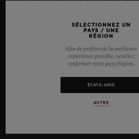
transparence bleu ciel fascinante et sa mécanique de
pointe. Équipée de l’innovant calibre manufacture
Meca-10, elle illustre l’expertise de Hublot en matière
SÉLECTIONNEZ UN
de designs d’exception et de matériaux
PAYS / UNE
RÉGION
révolutionnaires. Et procure in fine une impression
d’infini, tel un ciel d’été.
Afin de profiter de la meilleure
expérience possible, veuillez
EN SAVOIR PLUS
confirmer votre pays/région.
ÉTATS-UNIS
AUTRE