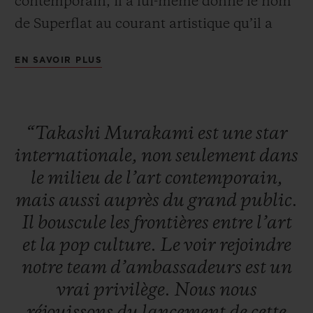
contemporain, il a lui-même donné le nom
de Superflat au courant artistique qu’il a
initié.
EN SAVOIR PLUS
Une première visite à la manufacture
Hublot en février 2020 permit à Takashi
Murakami de se familiariser avec le travail
“Takashi
Murakami
est
une
star
d’horloger et le design de garde-
temps. Ce
internationale,
non
seulement
dans
fut là le déclencheur d’un processus créatif
le
milieu
de
l’art
contemporain,
dont le résultat est la très innovante Classic
mais
aussi
auprès
du
grand
public.
Fusion Takashi Murakami All Black,
Il
bouscule
les
frontières
entre
l’art
inspirée de l’icône de Murakami, la fleur
et
la
pop
culture.
Le
voir
rejoindre
humanisée. Celle-ci vit ici à la fois dans et
notre
team
d’ambassadeurs
est
un
sur la montre. Grâce à un ingénieux
vrai
privilège.
Nous
nous
système de roulement à bille développé par
réjouissons
du
lancement
de
cette