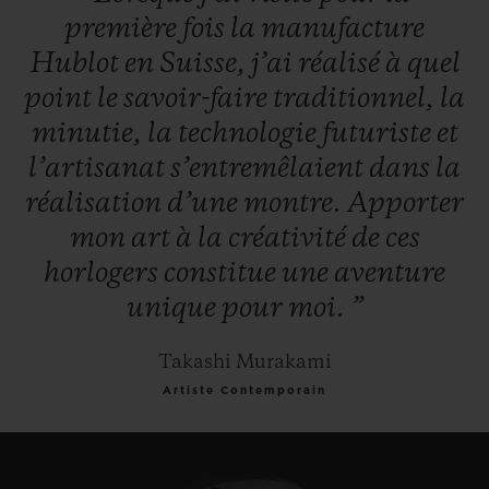
diamants noirs.
première
fois
la
manufacture
Hublot
en
Suisse,
j’ai
réalisé
à
quel
Les horlogers de Nyon ont installé leur
point
le
savoir-faire
traditionnel,
la
calibre manufacture Unico dans le boîtier
minutie,
la
technologie
futuriste
et
au design emblématique de la Classic
l’artisanat
s’entremêlaient
dans
la
Fusion, un mouvement offrant une réserve
réalisation
d’une
montre.
Apporter
de marche de 72 heures. Première
mon
art
à
la
créativité
de
ces
collaboration entre Hublot et l’artiste
horlogers
constitue
une
aventure
japonais, la Classic Fusion Takashi
unique
pour
moi.
”
Murakami sera rapidement un vrai
collector puisqu’elle est limitée à seulement
Takashi Murakami
200 exemplaires.
Artiste Contemporain