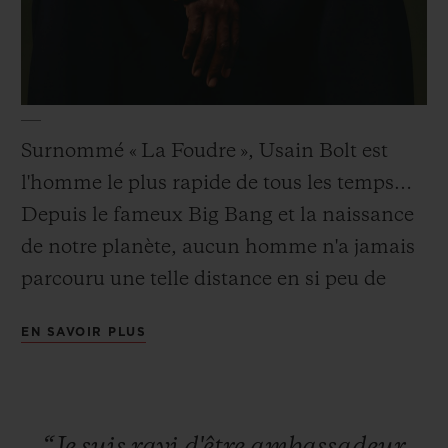
NOUS CONTACTER
Surnommé « La Foudre », Usain Bolt est
l'homme le plus rapide de tous les temps…
Depuis le fameux Big Bang et la naissance
de notre planète, aucun homme n'a jamais
parcouru une telle distance en si peu de
temps ! Ce talent pur combine des qualités
EN SAVOIR PLUS
physiques hors normes et une attitude
TROUVER UNE BOUTIQUE
généreuse et décontractée.
“Je
suis
ravi
d'être
ambassadeur