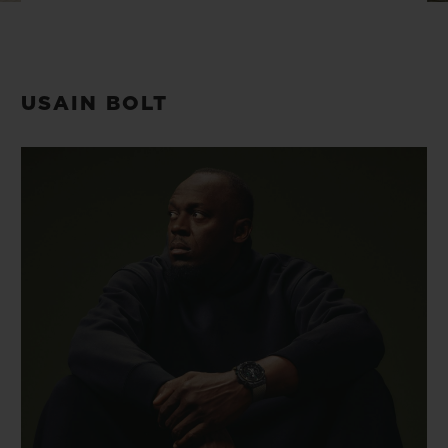
BIG BANG
BIG BANG
SPIRIT OF BIG
SUMMER MULTI-
PEACH CERAMIC
ESSENTIAL T
COLORED CERAMIC
EXCLUSIVITÉ
LIGNE
USAIN BOLT
SERVICES EXCLUSIFS
GARANTIE 5+5
HUBLOTISTA ET EXTENSION DE GARANTIE
DÉLAI DE LIVRAISON
LIVRAISON ET RETOURS GRATUITS
PAIEMENT SÉCURISÉ
POCHETTE CADEAU