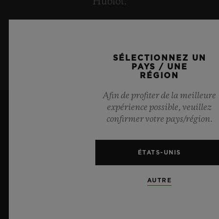
Hublot.
S’ABONNER À LA
NEWSLETTER
SÉLECTIONNEZ UN
PAYS / UNE
RÉGION
Afin de profiter de la meilleure
expérience possible, veuillez
confirmer votre pays/région.
ÉTATS-UNIS
9
AUTRE
Chronométreur Officiel de l'UEFA Champions League