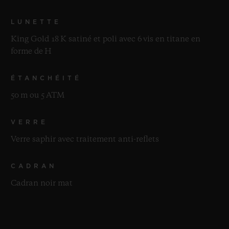
LUNETTE
King Gold 18 K satiné et poli avec 6 vis en titane en
forme de H
ÉTANCHÉITÉ
50 m ou 5 ATM
VERRE
Verre saphir avec traitement anti-reflets
CADRAN
Cadran noir mat