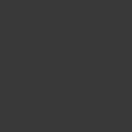
BIG BANG
BIG BANG
SPIRIT OF BIG
SUMMER MULTI-
PEACH CERAMIC
ESSENTIAL T
COLORED CERAMIC
EXCLUSIVITÉ
LIGNE
SERVICES EXCLUSIFS
GARANTIE 5+5
HUBLOTISTA ET EXTENSION DE GARANTIE
DÉLAI DE LIVRAISON
LIVRAISON ET RETOURS GRATUITS
PAIEMENT SÉCURISÉ
POCHETTE CADEAU