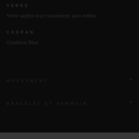
VERRE
Verre saphir avec traitement anti-reflets
CADRAN
Gradient Blue
MOUVEMENT
BRACELET ET FERMOIR
MOUVEMENT
HUB2912 Mouvement à quartz
BRACELET
RÉSERVE DE MARCHE