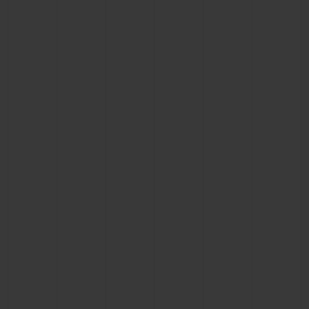
BIG BANG
BIG BANG
SPIRIT OF BIG
SUMMER MULTI-
PEACH CERAMIC
ESSENTIAL T
COLORED CERAMIC
EXCLUSIVITÉ
LIGNE
SERVICES EXCLUSIFS
GARANTIE 5+5
HUBLOTISTA ET EXTENSION DE GARANTIE
DÉLAI DE LIVRAISON
LIVRAISON ET RETOURS GRATUITS
PAIEMENT SÉCURISÉ
POCHETTE CADEAU