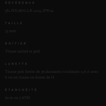
RÉFÉRENCE
581.NX.6670.LR.1104.JPN19
TAILLE
33 mm
BOÎTIER
Titane satiné et poli
LUNETTE
Titane poli Sertie de 36 diamants totalisant 0,8 ct avec
6 vis en titane en forme de H
ÉTANCHÉITÉ
50 m ou 5 ATM