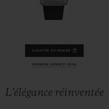
BIG BANG
SPIRI
D
PEACH CERAMIC
ESSE
EXCLUS
UBLOTISTA ET
DÉLAI DE LIVRAISON
LIVRAISON ET 
EXTENSION DE
GRATUIT
AJOUTER AU PANIER
GARANTIE
PRENDRE RENDEZ-VOUS
 CONTACTER
L’élégance réinventée