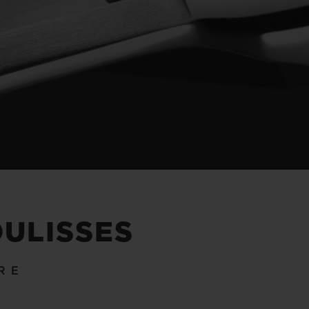
OULISSES
RE