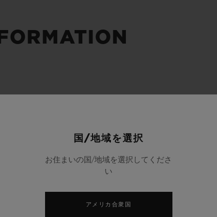
ビッグ・バン
スピリット オブ ビッグ・バン
ピーチセラミック
エッセンシャル トープ
リロ
NFORMATION
オンライン限定
タと延長
配送日数
送料＆返品無料
安全な決済
国/地域を選択
わせ
ブティック検
お住まいの国/地域を選択してくださ
い
アメリカ合衆国