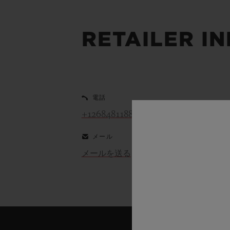
ビッグ・バン
サマー マルチカラーセラミ
ック
RETAILER I
特別なサービス
5＋5年保証
ウブロティス
電話
保証
+12684811880
メール
メールを送る
お問い合