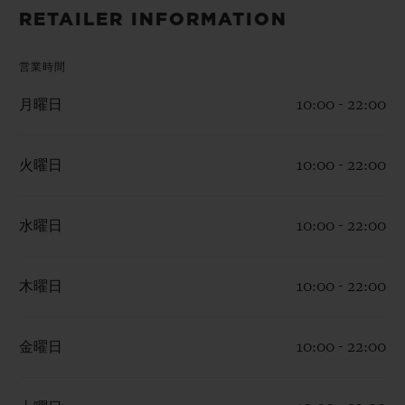
ビッグ・バン
ビッグ・バン
スピリット オブ ビ
RETAILER INFORMATION
バン
サマー マルチカラーセラ
ピーチセラミック
エッセンシャル 
ミック
オンライン限
営業時間
月曜日
10:00 - 22:00
特別なサービス
5＋5年保証
火曜日
10:00 - 22:00
ウブロティスタと延長保証
水曜日
10:00 - 22:00
配送日数
木曜日
10:00 - 22:00
送料＆返品無料
金曜日
10:00 - 22:00
安全な決済
ギフトポーチ