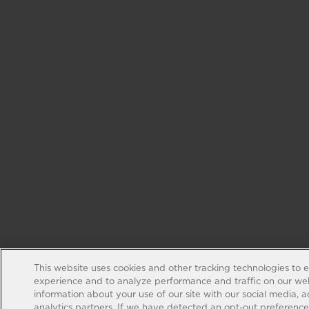
This website uses cookies and other tracking technologies to 
experience and to analyze performance and traffic on our web
information about your use of our site with our social media, 
analytics partners. If we have detected an opt-out preference s