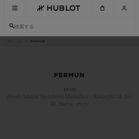
Skip
to
main
content
検索する
パ
ブティック
PERMUN
最近の検索
ン
く
ず
リ
最近の検索はありません
ス
ト
新作
PERMUN
10:05
Emek Adnan Menderes Mahallesi 1 Karanfil Cd. No.
86, Bursa, 16150