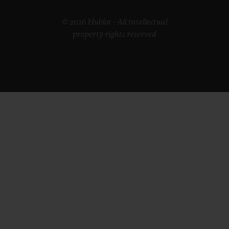
© 2026 Hublot - All intellectual
property rights reserved