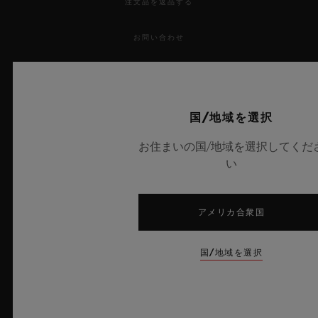
注文品を返品する
お問い合わせ
採用情報
プレス
国/地域を選択
お住まいの国/地域を選択してくだ
プライバシー
い
法的通知と利用規約
アメリカ合衆国
販売条件
倫理的取り組み
国/地域を選択
アクセシビリティ