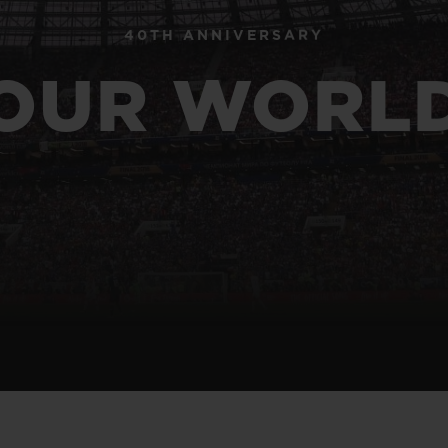
40TH ANNIVERSARY
ビッグ・バン
スピリット オブ ビッグ・バン
OUR WORL
ピーチセラミック
エッセンシャル トープ
リロ
オンライン限定
タと延長
配送日数
送料＆返品無料
安全な決済
わせ
ブティック検