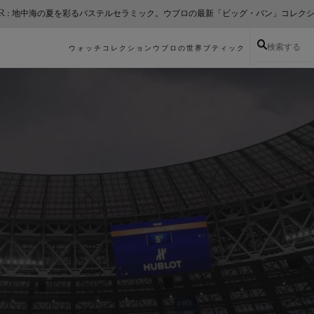
ER : 地中海の夏を彩るパステルセラミック。ウブロの最新「ビッグ・バン」コレク
検索する
ウォッチコレクション
ウブロの世界
ブティック