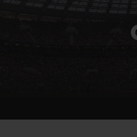
ビッグ・バン
サマー マルチカラーセラミ
ック
特別なサービス
5＋5年保証
ウブロティス
保証
お問い合