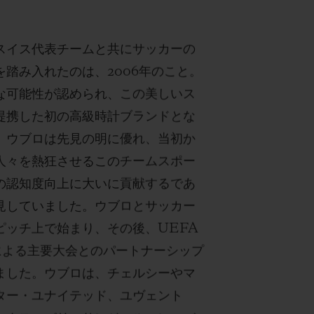
スイス代表チームと共にサッカーの
を踏み入れたのは、2006年のこと。
な可能性が認められ、この美しいス
提携した初の高級時計ブランドとな
。ウブロは先見の明に優れ、当初か
人々を熱狂させるこのチームスポー
の認知度向上に大いに貢献するであ
見していました。ウブロとサッカー
ピッチ上で始まり、その後、UEFA
Aによる主要大会とのパートナーシップ
ました。ウブロは、チェルシーやマ
ター・ユナイテッド、ユヴェント