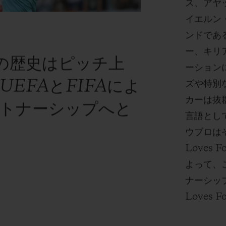
ス、アヤ
イエルン
ンドであ
ー、キリ
の歴史はピッチ上
ーション
EFAとFIFAによ
ズや特別
カーは抜
ートナーシップへと
言語とし
ウブロはそ
Loves
よって、
ナーシップ
Loves F