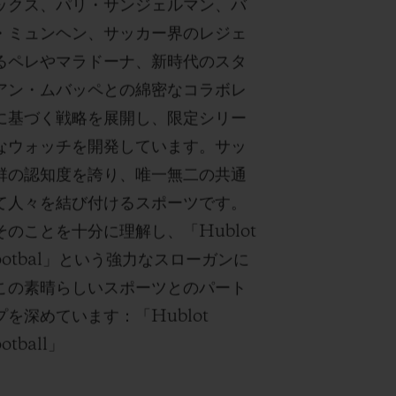
ックス、パリ・サンジェルマン、バ
・ミュンヘン、サッカー界のレジェ
るペレやマラドーナ、新時代のスタ
アン・ムバッペとの綿密なコラボレ
に基づく戦略を展開し、限定シリー
なウォッチを開発しています。サッ
群の認知度を誇り、唯一無二の共通
て人々を結び付けるスポーツです。
のことを十分に理解し、「Hublot
 Footbal」という強力なスローガンに
この素晴らしいスポーツとのパート
を深めています：「Hublot
ootball」