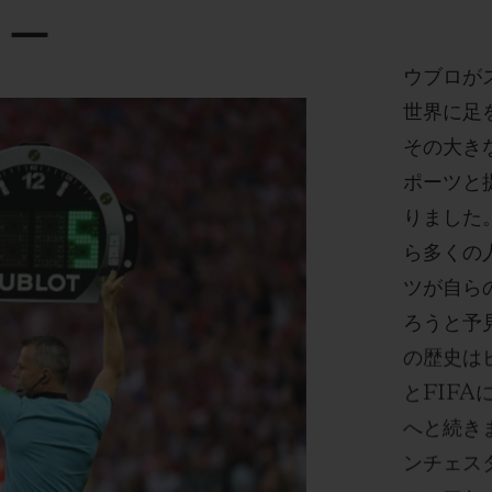
カー
ウブロが
世界に足
その大き
ポーツと
りました
ら多くの
ツが自ら
ろうと予
の歴史は
とFIF
へと続き
ンチェス