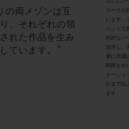
GTコン
リの両メゾンは互
ラーリの
います。
誇り、それぞれの領
ベントで
された作品を生み
向的なパ
追求し、
しています。”
者に共通
時間をか
ナーシッ
れまで以
ます。