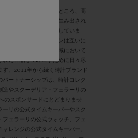
フェラーリは、「結局のところ、高
とは夢を実現するために生み出され
ある」という信条を共有していま
ロとフェラーリの両メゾンは互いに
史を誇り、それぞれの領域において
された作品を生み出すために日々尽
ます。2011年から続く時計ブランド
のパートナーシップは、時計コレク
創造やスクーデリア・フェラーリの
ンへのスポンサードにとどまりませ
ラーリの公式タイムキーパーやスク
・フェラーリの公式ウォッチ、フェ
チャレンジの公式タイムキーパー、