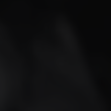
ビッグ・バン
ビッグ・バン
スピリット オブ ビ
バン
サマー マルチカラーセラ
ピーチセラミック
エッセンシャル 
ミック
オンライン限
特別なサービス
5＋5年保証
ウブロティスタと延長保証
配送日数
送料＆返品無料
安全な決済
ギフトポーチ