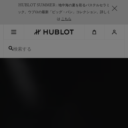
Skip
HUBLOT SUMMER : 地中海の夏を彩るパステルセラミ
to
main
ック。ウブロの最新「ビッグ・バン」コレクション。詳しく
content
は
こちら
ビッグ・バン 20TH アニバー
サリーコレクション
最近の検索
検索する
オリジナルを蘇らせた5つのフォルム。
最近の検索はありません
新作