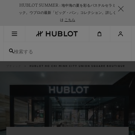
Skip
HUBLOT SUMMER : 地中海の夏を彩るパステルセラミ
to
main
ック。ウブロの最新「ビッグ・バン」コレクション。詳しく
content
は
こちら
最近の検索
検索する
最近の検索はありません
新作
パ
ブティック
HUBLOT HO CHI MINH CITY UNION SQUARE BOUTIQUE
ン
く
ず
リ
ス
ト