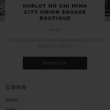
ビッグ・バン
ビッグ・バン
スピリット オブ ビ
HUBLOT HO CHI MINH
バン
サマー マルチカラーセラ
ピーチセラミック
エッセンシャル 
CITY UNION SQUARE
ミック
オンライン限
BOUTIQUE
01:37
特別なサービス
171 Dong Khoi Str. Union Square building, Ho Chi
5＋5年保証
Minh City, 700000
ウブロティスタと延長保証
来店予約をする
配送日数
送料＆返品無料
店舗情報
安全な決済
営業時間
ギフトポーチ