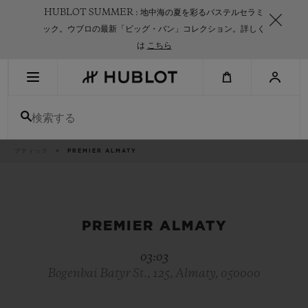
Skip
HUBLOT SUMMER : 地中海の夏を彩るパステルセラミ
to
main
ック。ウブロの最新「ビッグ・バン」コレクション。詳しく
content
は
こちら
最近の検索
検索する
最近の検索はありません
新作
パ
ブティック
PREMIER ALMATY
ン
く
ず
リ
ス
ト
PREMIER ALMATY
03:03
Bogenbai Batyr St., 125, Almaty, 050000