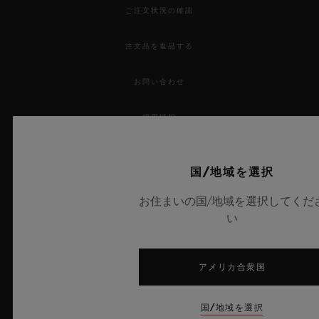
ご注文状況の確認
注文品を返品する
お問い合わせ
採用情報
プレス
国/地域を選択
プライバシー
お住まいの国/地域を選択してくだ
い
法的通知と利用規約
販売条件
アメリカ合衆国
倫理的取り組み
国/地域を選択