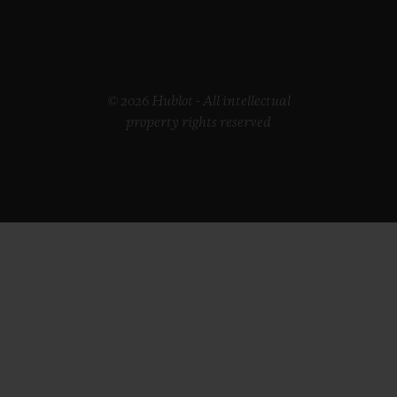
© 2026 Hublot - All intellectual
property rights reserved