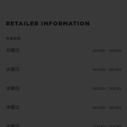
ビッグ・バン
ビッグ・バン
スピリット オブ ビ
バン
サマー マルチカラーセラ
ピーチセラミック
エッセンシャル 
ミック
オンライン限
RETAILER INFORMATION
特別なサービス
営業時間
月曜日
10:00 - 20:00
5＋5年保証
ウブロティスタと延長保証
火曜日
10:00 - 20:00
配送日数
水曜日
10:00 - 20:00
送料＆返品無料
木曜日
10:00 - 20:00
安全な決済
ギフトポーチ
金曜日
10:00 - 20:00