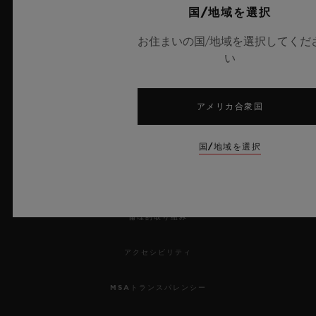
お問い合わせ
国/地域を選択
お住まいの国/地域を選択してくだ
採用情報
い
プレス
アメリカ合衆国
プライバシー
国/地域を選択
法的通知と利用規約
販売条件
倫理的取り組み
アクセシビリティ
MSAトランスパレンシー