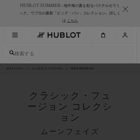
Skip
HUBLOT SUMMER : 地中海の夏を彩るパステルセラミ
to
main
ック。ウブロの最新「ビッグ・バン」コレクション。詳しく
content
は
こちら
最近の検索
検索する
最近の検索はありません
新作
パ
WATCHES
CLASSIC FUSION
MOONPHASE
ン
く
ず
リ
ス
ト
クラシック・フュ
ージョン コレクシ
ョン
ムーンフェイズ