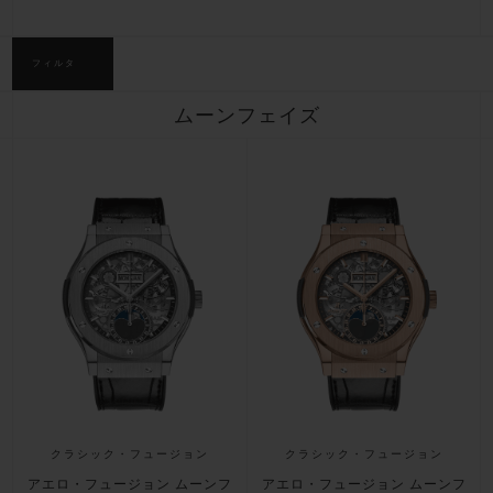
ビッグ・バン
ビッグ・バン
スピリット オブ ビ
バン
サマー マルチカラーセラ
ピーチセラミック
エッセンシャル 
ミック
フィルタ
オンライン限
ムーンフェイズ
特別なサービス
5＋5年保証
ウブロティスタと延長保証
配送日数
送料＆返品無料
安全な決済
クラシック・フュージョン
クラシック・フュージョン
アエロ・フュージョン ムーンフ
アエロ・フュージョン ムーンフ
ギフトポーチ