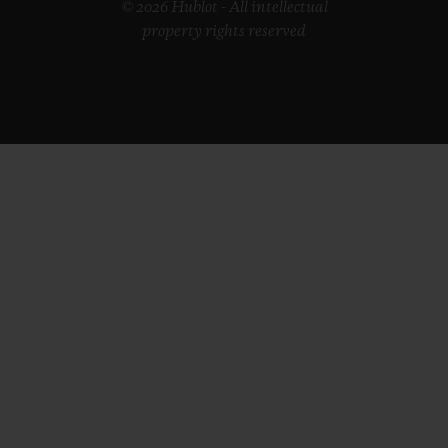
© 2026 Hublot - All intellectual
property rights reserved