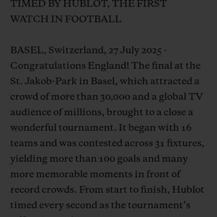
TIMED BY HUBLOT, THE FIRST
WATCH IN FOOTBALL
BASEL, Switzerland, 27 July 2025 -
Congratulations England! The final at the
お問い合わせ
St. Jakob-Park in Basel, which attracted a
crowd of more than 30,000 and a global TV
audience of millions, brought to a close a
wonderful tournament. It began with 16
teams and was contested across 31 fixtures,
yielding more than 100 goals and many
ブティック検索
more memorable moments in front of
record crowds. From start to finish, Hublot
timed every second as the tournament’s