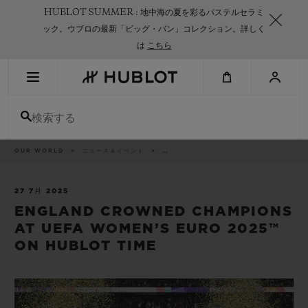
Skip
HUBLOT SUMMER : 地中海の夏を彩るパステルセラミ
to
main
ック。ウブロの最新「ビッグ・バン」コレクション。詳しく
content
は
こちら
最近の検索
検索する
最近の検索はありません
新作
パ
OUR WORLD
ニュース＆イベント
..
ン
く
ず
リ
ス
27 7月 2025
ト
ENGLAND CROWNED CHAMPIONS
AT UEFA WOMEN’S EURO 2025™
ON HUBLOT TIME