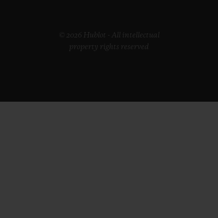
© 2026 Hublot - All intellectual
property rights reserved