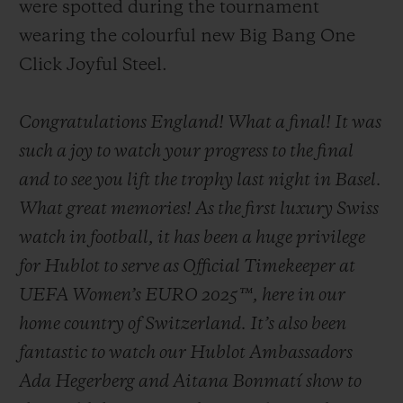
were spotted during the tournament
wearing the colourful new Big Bang One
Click Joyful Steel.
Congratulations England! What a final! It was
such a joy to watch your progress to the final
and to see you lift the trophy last night in Basel.
What great memories! As the first luxury Swiss
watch in football, it has been a huge privilege
for Hublot to serve as Official Timekeeper at
UEFA Women’s EURO 2025™, here in our
home country of Switzerland. It’s also been
fantastic to watch our Hublot Ambassadors
Ada Hegerberg and Aitana Bonmatí show to