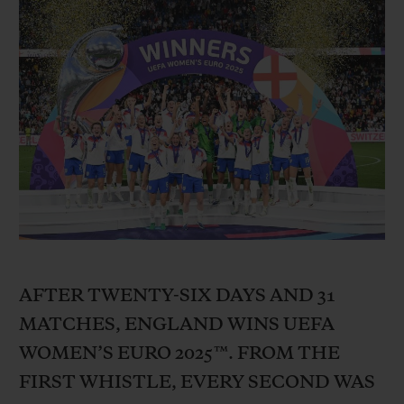
ビッグ・バン
ビッグ・バン
スピリット オブ ビ
バン
サマー マルチカラーセラ
ピーチセラミック
エッセンシャル 
ミック
オンライン限
特別なサービス
5＋5年保証
ウブロティスタと延長保証
配送日数
AFTER TWENTY-SIX DAYS AND 31
送料＆返品無料
MATCHES, ENGLAND WINS UEFA
安全な決済
WOMEN’S EURO 2025™. FROM THE
FIRST WHISTLE, EVERY SECOND WAS
ギフトポーチ