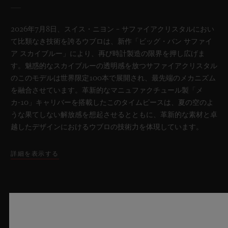
2026年7月8日、スイス・ニヨン – サファイアクリスタルにおい
て比類なき技術を誇るウブロは、新作「ビッグ・バン サファイ
ア スカイブルー」により、再び時計製造の限界を押し広げま
す。魅惑的なスカイブルーの透明感を放つサファイアクリスタル
のこのモデルは世界限定100本で展開され、最先端のメカニズム
を融合させています。革新的なマニュファクチュール製「メ
カ-10」キャリバーを搭載したこのタイムピースは、夏の空のよ
うな果てしない解放感を想起させるとともに、革新的な素材と卓
越したデザインにおけるウブロの技術力を体現しています。
詳細を表示する