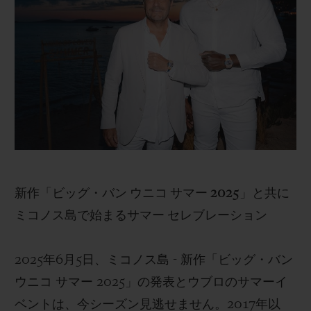
ビッグ・バン
ビッグ・バン
スピリット オブ ビ
バン
サマー マルチカラーセラ
ピーチセラミック
エッセンシャル 
ミック
オンライン限
特別なサービス
5＋5年保証
ウブロティスタと延長保証
新作「ビッグ・バン ウニコ サマー 2025」と共に
配送日数
ミコノス島で始まるサマー セレブレーション
送料＆返品無料
2025年6月5日、ミコノス島 - 新作「ビッグ・バン
安全な決済
ウニコ サマー 2025」の発表とウブロのサマーイ
ベントは、今シーズン見逃せません。2017年以
ギフトポーチ