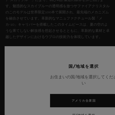
ア スカイブルー」により、再び時計製造の限界を押し広げま
す。魅惑的なスカイブルーの透明感を放つサファイアクリスタル
のこのモデルは世界限定100本で展開され、最先端のメカニズム
を融合させています。革新的なマニュファクチュール製「メ
カ-10」キャリバーを搭載したこのタイムピースは、夏の空のよ
うな果てしない解放感を想起させるとともに、革新的な素材と卓
越したデザインにおけるウブロの技術力を体現しています。
詳細を表示する
国/地域を選択
お住まいの国/地域を選択してくだ
い
アメリカ合衆国