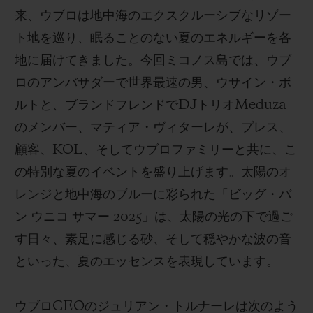
来、ウブロは地中海のエクスクルーシブなリゾー
ト地を巡り、眠ることのない夏のエネルギーを各
地に届けてきました。今回ミコノス島では、ウブ
ロのアンバサダーで世界最速の男、ウサイン・ボ
お問い合わせ
ルトと、ブランドフレンドでDJトリオMeduza
のメンバー、マティア・ヴィターレが、プレス、
顧客、KOL、そしてウブロファミリーと共に、こ
の特別な夏のイベントを盛り上げます。太陽のオ
レンジと地中海のブルーに彩られた「ビッグ・バ
ン ウニコ サマー 2025」は、太陽の光の下で過ご
す日々、素足に感じる砂、そして穏やかな波の音
ブティック検索
といった、夏のエッセンスを表現しています。
ウブロCEOのジュリアン・トルナーレは次のよう