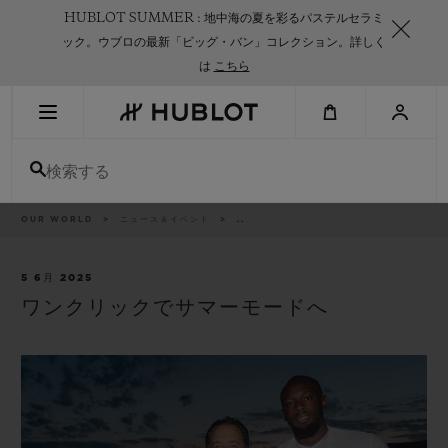
Skip
HUBLOT SUMMER : 地中海の夏を彩るパステルセラミ
to
main
ック。ウブロの最新「ビッグ・バン」コレクション。詳しく
content
は
こちら
最近の検索
検索する
最近の検索はありません
新作
パ
OUR WORLD
ニュース＆イベント
..
ン
く
ず
リ
ス
5 6月 2025
ト
ワンクリックでサマーモードへ