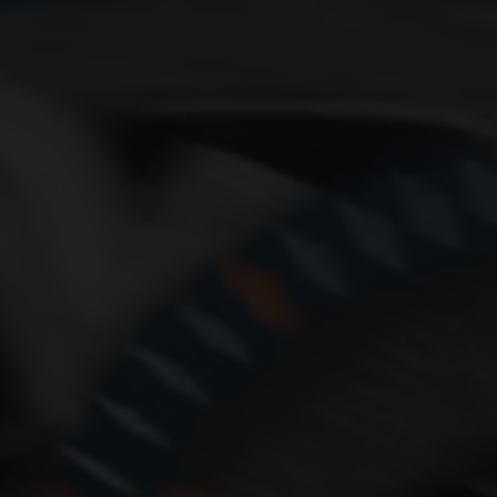
ビッグ・バン
スピリット オブ ビッグ・バン
ピーチセラミック
エッセンシャル トープ
リロ
オンライン限定
タと延長
配送日数
送料＆返品無料
安全な決済
わせ
ブティック検