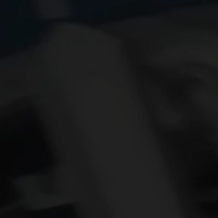
ビッグ・バン
サマー マルチカラーセラミ
ック
特別なサービス
5＋5年保証
ウブロティス
保証
お問い合