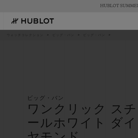
Skip
HUBLOT SUMM
to
main
content
パ
ウォッチコレクション
ビッグ・バン
ビッグ・バン
ン
く
ず
リ
ス
ト
最近の検索
新作
最近の検索はありません
ビッグ・バン
ワンクリック スチ
ールホワイト ダイ
ヤモンド