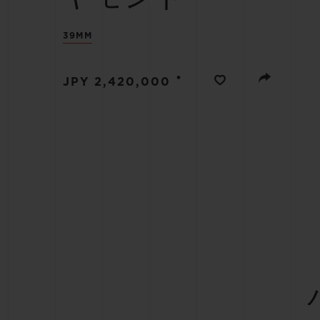
39MM
ビッグ・バン
サマー マルチカラーセラミ
ック
•
JPY 2,420,000
特別なサービス
5＋5年保証
ウブロティス
保証
お問い合