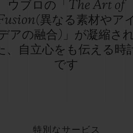
ウブロの「The Art of
Fusion(異なる素材やア
デアの融合)」が凝縮さ
た、自立心をも伝える時
です
特別なサービス