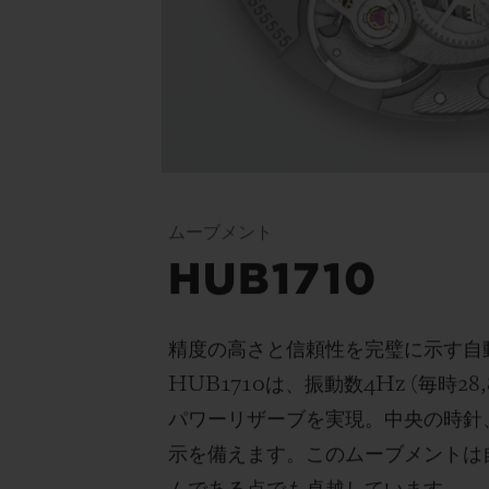
ムーブメント
HUB1710
精度の高さと信頼性を完璧に示す自
HUB1710
は、
振動数
4Hz (
毎時
28
パワーリザーブを実現。
中央の時針
示を備えます
。このムーブメントは