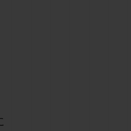
ビッグ・バン
ーデッド オールブラッ
ク
ギフトポーチ
索
に