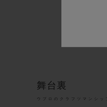
10気圧
舞台裏
ウブロのクラフツマンシッ