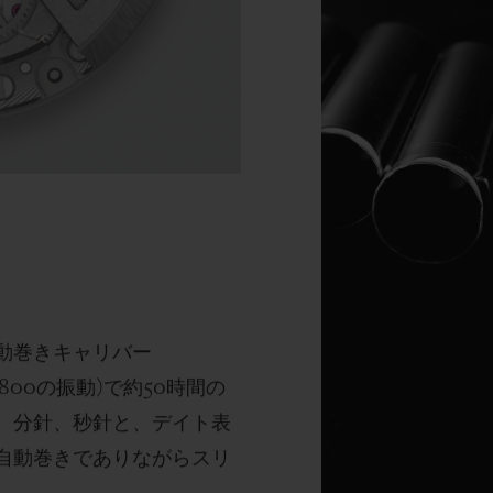
動巻きキャリバー
,800
の振動
)
で
約50時間の
、分針、秒針と、
デイト表
自動巻きでありながらスリ