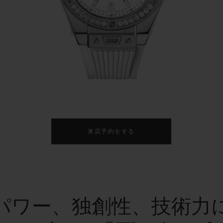
ビッグ・バン
スピリット オブ ビッグ・バン
ピーチセラミック
エッセンシャル トープ
リロ
オンライン限定
タと延長
配送日数
送料＆返品無料
安全な決済
来店予約をする
わせ
ブティック検
パワー、独創性、技術力