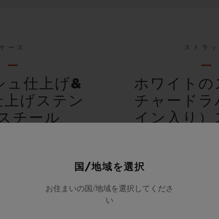
ケース
ストラ
シュ仕上げ&
ホワイトの
仕上げステン
チャードラ
スチール
イン入り）
プ
国/地域を選択
お住まいの国/地域を選択してくださ
い
防水性
パワーリ